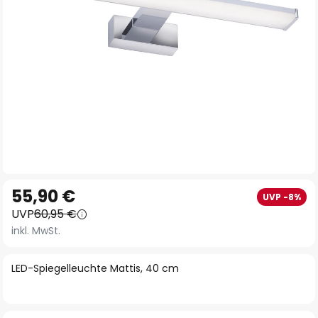
Zum
55,90 €
UVP -8%
Anfang
UVP
60,95 €
der
inkl. MwSt.
Bildgalerie
springen
LED-Spiegelleuchte Mattis, 40 cm