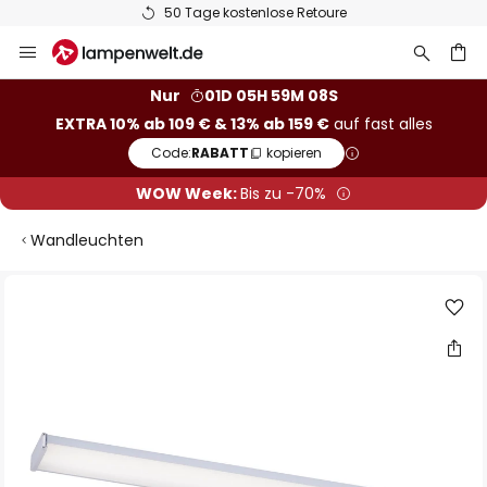
50 Tage kostenlose Retoure
Zum
Inhalt
springen
he
Nur
01D 05H 59M 07S
EXTRA 10% ab 109 € & 13% ab 159 €
auf fast alles
Code:
RABATT
kopieren
WOW Week:
Bis zu -70%
Wandleuchten
Zum
Ende
der
Bildgalerie
springen