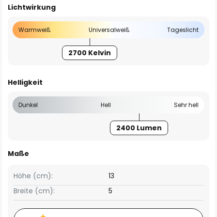
Lichtwirkung
Warmweiß
Universalweiß
Tageslicht
2700 Kelvin
Helligkeit
Dunkel
Hell
Sehr hell
2400 Lumen
Maße
Höhe (cm):
13
Breite (cm):
5