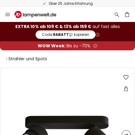
Über 25 Jahre Erfahrung
Zum
Inhalt
springen
he
EXTRA 10% ab 109 € & 13% ab 159 €
auf fast alles
Code:
RABATT
kopieren
WOW Week:
Bis zu -70%
Strahler und Spots
Zum
Ende
der
Bildgalerie
springen