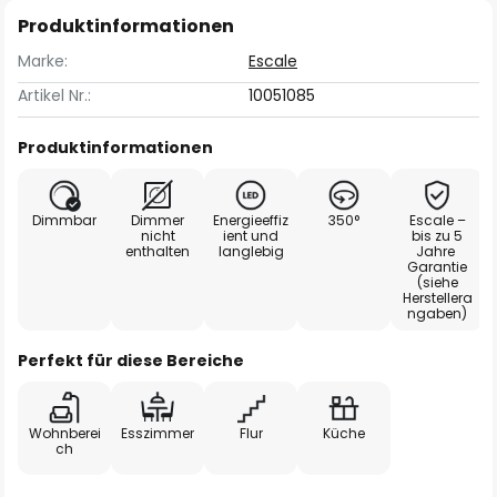
Produktinformationen
Marke:
Escale
Artikel Nr.:
10051085
Produktinformationen
Dimmbar
Dimmer
Energieeffiz
350°
Escale –
nicht
ient und
bis zu 5
enthalten
langlebig
Jahre
Garantie
(siehe
Herstellera
ngaben)
Perfekt für diese Bereiche
Wohnberei
Esszimmer
Flur
Küche
ch