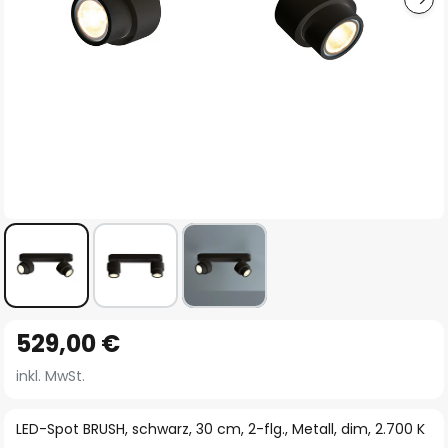
Zum
529,00 €
Anfang
der
inkl. MwSt.
Bildgalerie
springen
LED-Spot BRUSH, schwarz, 30 cm, 2-flg., Metall, dim, 2.700 K