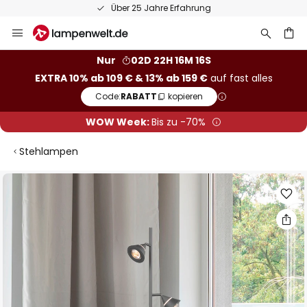
Über 25 Jahre Erfahrung
Zum
Inhalt
springen
he
Nur
02D 22H 16M 15S
EXTRA 10% ab 109 € & 13% ab 159 €
auf fast alles
Code:
RABATT
kopieren
WOW Week:
Bis zu -70%
Stehlampen
Zum
Ende
der
Bildgalerie
springen