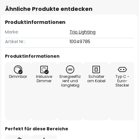
Ähnliche Produkte entdecken
Produktinformationen
Marke:
Trio Lighting
Artikel Nr.:
10049785
Produktinformationen
Dimmbar
Inklusive
Energieeffiz
Schalter
Typ C -
Dimmer
ient und
am Kabel
Euro-
langlebig
Stecker
Perfekt für diese Bereiche