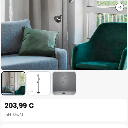
Zum
203,99 €
Anfang
der
inkl. MwSt.
Bildgalerie