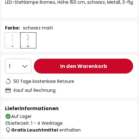
springen
LED-Stehlampe Romeo, Höhe 150 cm, schwarz, Metall, 3-flg.
Farbe:
schwarz matt
In den Warenkorb
1
50 Tage kostenlose Retoure
Kauf auf Rechnung
Lieferinformationen
Auf Lager
Lieferzeit: 1 - 4 Werktage
Gratis Leuchtmittel
enthalten