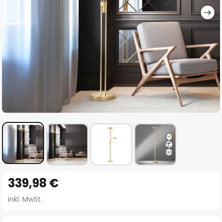
Zum
339,98 €
Anfang
der
inkl. MwSt.
Bildgalerie