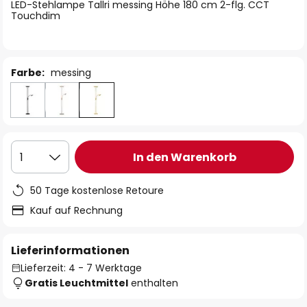
springen
LED-Stehlampe Tallri messing Höhe 180 cm 2-flg. CCT
Touchdim
Farbe:
messing
In den Warenkorb
1
50 Tage kostenlose Retoure
Kauf auf Rechnung
Lieferinformationen
Lieferzeit: 4 - 7 Werktage
Gratis Leuchtmittel
enthalten