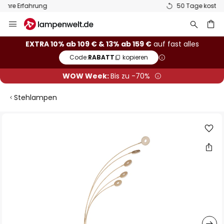
50 Tage kostenlose Retoure
Zum
Inhalt
springen
he
EXTRA 10% ab 109 € & 13% ab 159 €
auf fast alles
Code:
RABATT
kopieren
WOW Week:
Bis zu -70%
Stehlampen
Zum
Ende
der
Bildgalerie
springen