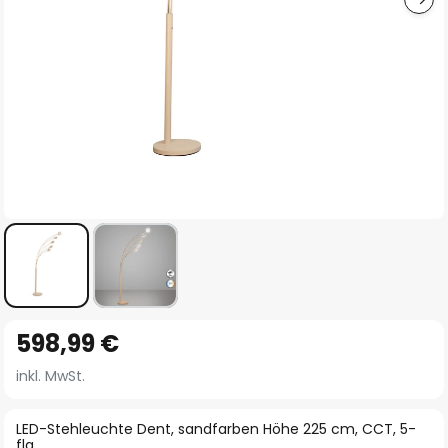
Zum
598,99 €
Anfang
der
inkl. MwSt.
Bildgalerie
springen
LED-Stehleuchte Dent, sandfarben Höhe 225 cm, CCT, 5-
flg.