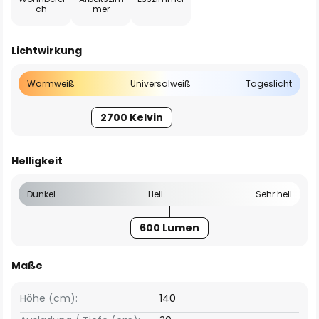
ch
mer
Lichtwirkung
Warmweiß
Universalweiß
Tageslicht
2700 Kelvin
Helligkeit
Dunkel
Hell
Sehr hell
600 Lumen
Maße
Höhe (cm):
140