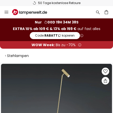
50 Tage kostenlose Retoure
Zum
Inhalt
springen
he
Nur
00D 19H 34M 38S
EXTRA 10% ab 109 € & 13% ab 159 €
auf fast alles
Code:
RABATT
kopieren
WOW Week:
Bis zu -70%
Stehlampen
Zum
Ende
der
Bildgalerie
springen