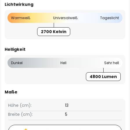
Lichtwirkung
Warmweiß
Universalweiß
Tageslicht
2700 Kelvin
Helligkeit
Dunkel
Hell
Sehr hell
4800 Lumen
Maße
Höhe (cm):
13
Breite (cm):
5