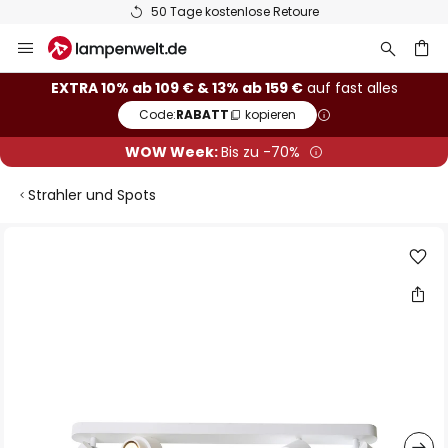
50 Tage kostenlose Retoure
Zum
Inhalt
springen
he
EXTRA 10% ab 109 € & 13% ab 159 €
auf fast alles
Code:
RABATT
kopieren
WOW Week:
Bis zu -70%
Strahler und Spots
Zum
Ende
der
Bildgalerie
springen