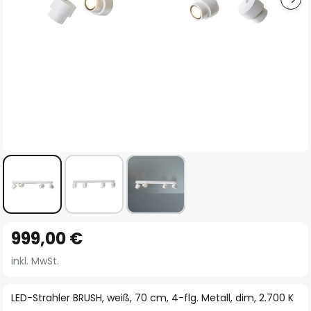
Zum
999,00 €
Anfang
der
inkl. MwSt.
Bildgalerie
springen
LED-Strahler BRUSH, weiß, 70 cm, 4-flg. Metall, dim, 2.700 K