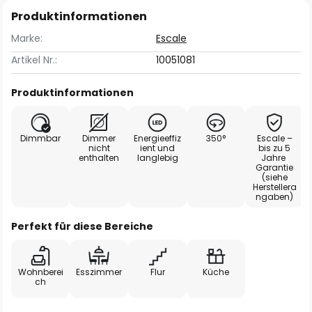
Produktinformationen
Marke:
Escale
Artikel Nr.:
10051081
Produktinformationen
Dimmbar
Dimmer
Energieeffiz
350°
Escale –
nicht
ient und
bis zu 5
enthalten
langlebig
Jahre
Garantie
(siehe
Herstellera
ngaben)
Perfekt für diese Bereiche
Wohnberei
Esszimmer
Flur
Küche
ch