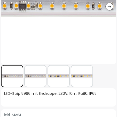
Zum
LED-Strip 5966 mit Endkappe, 230V, 10m, Ra90, IP65
Anfang
der
Bildgalerie
inkl. MwSt.