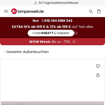
50 Tage kostenlose Retoure
Zum
Inhalt
springen
he
Nur
01D 10H 08M 34S
EXTRA 10% ab 109 € & 13% ab 159 €
auf fast alles
Code:
RABATT
kopieren
WOW Week:
Bis zu -70%
Gewerbe-Außenleuchten
Zum
Ende
der
Bildgalerie
springen