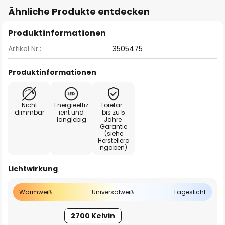
Ähnliche Produkte entdecken
Produktinformationen
Artikel Nr.:
3505475
Produktinformationen
Nicht
Energieeffiz
Lorefar–
dimmbar
ient und
bis zu 5
langlebig
Jahre
Garantie
(siehe
Herstellera
ngaben)
Lichtwirkung
Warmweiß
Universalweiß
Tageslicht
2700 Kelvin