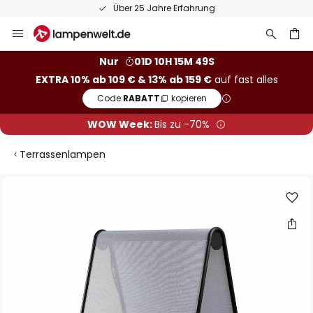
Über 25 Jahre Erfahrung
Zum
Inhalt
springen
he
Nur
01D 10H 15M 48S
EXTRA 10% ab 109 € & 13% ab 159 €
auf fast alles
Code:
RABATT
kopieren
WOW Week:
Bis zu -70%
Terrassenlampen
Zum
Ende
der
Bildgalerie
springen