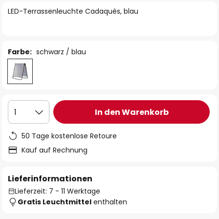
springen
LED-Terrassenleuchte Cadaqués, blau
Farbe:
schwarz / blau
In den Warenkorb
1
50 Tage kostenlose Retoure
Kauf auf Rechnung
Lieferinformationen
Lieferzeit: 7 - 11 Werktage
Gratis Leuchtmittel
enthalten