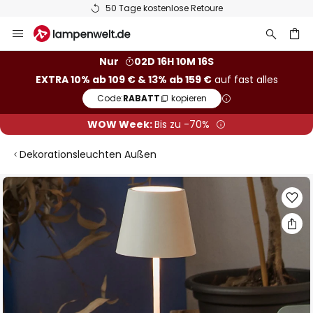
50 Tage kostenlose Retoure
Zum
Inhalt
springen
he
Nur
02D 16H 10M 15S
EXTRA 10% ab 109 € & 13% ab 159 €
auf fast alles
Code:
RABATT
kopieren
WOW Week:
Bis zu -70%
Dekorationsleuchten Außen
Zum
Ende
der
Bildgalerie
springen