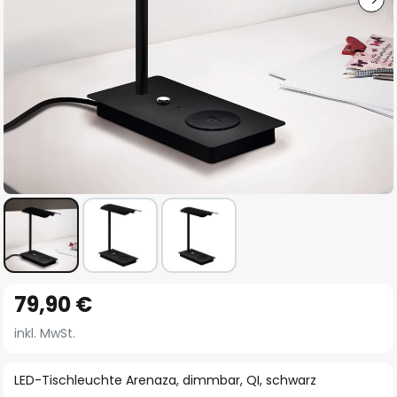
Zum
79,90 €
Anfang
der
inkl. MwSt.
Bildgalerie
springen
LED-Tischleuchte Arenaza, dimmbar, QI, schwarz