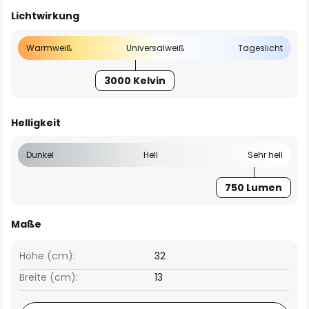
Lichtwirkung
Warmweiß
Universalweiß
Tageslicht
3000 Kelvin
Helligkeit
Dunkel
Hell
Sehr hell
750 Lumen
Maße
Höhe (cm):
32
Breite (cm):
13