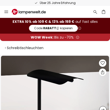
Über 25 Jahre Erfahrung
Zum
Inhalt
springen
he
EXTRA 10% ab 109 € & 13% ab 159 €
auf fast alles
Code:
RABATT
kopieren
WOW Week:
Bis zu -70%
Schreibtischleuchten
Zum
Ende
der
Bildgalerie
springen