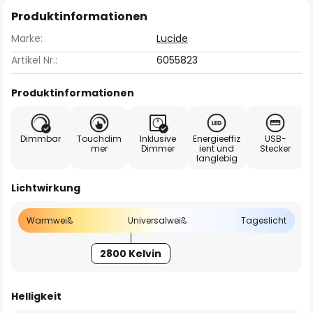
Produktinformationen
Marke:
Lucide
Artikel Nr.:
6055823
Produktinformationen
Dimmbar
Touchdim
Inklusive
Energieeffiz
USB-
mer
Dimmer
ient und
Stecker
langlebig
Lichtwirkung
Warmweiß
Universalweiß
Tageslicht
2800 Kelvin
Helligkeit