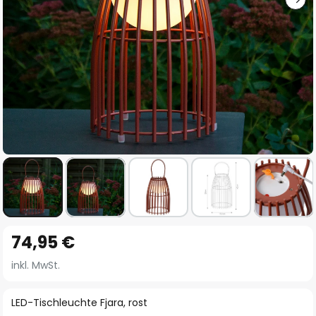
Zum
74,95 €
Anfang
der
inkl. MwSt.
Bildgalerie
springen
LED-Tischleuchte Fjara, rost