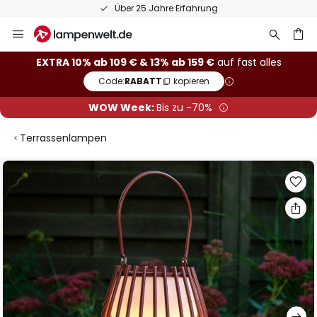
Über 25 Jahre Erfahrung
Zum
Inhalt
springen
he
EXTRA 10% ab 109 € & 13% ab 159 €
auf fast alles
Code:
RABATT
kopieren
WOW Week:
Bis zu -70%
Terrassenlampen
Zum
Ende
der
Bildgalerie
springen