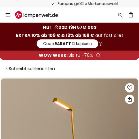
Europas größte Markenauswahl
Zum
Inhalt
springen
he
Nur
02D 19H 56M 59S
EXTRA 10% ab 109 € & 13% ab 159 €
auf fast alles
Code:
RABATT
kopieren
WOW Week:
Bis zu -70%
Schreibtischleuchten
Zum
Ende
der
Bildgalerie
springen