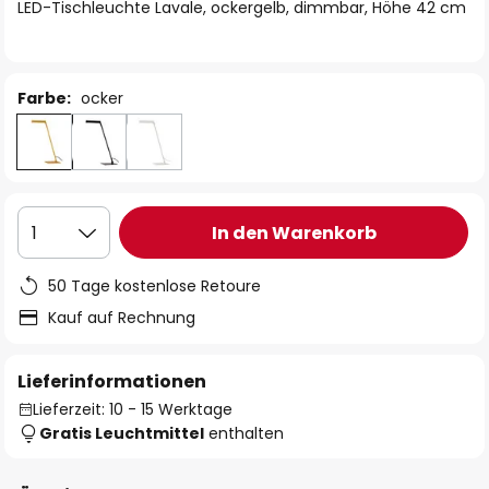
springen
LED-Tischleuchte Lavale, ockergelb, dimmbar, Höhe 42 cm
Farbe:
ocker
In den Warenkorb
1
50 Tage kostenlose Retoure
Kauf auf Rechnung
Lieferinformationen
Lieferzeit: 10 - 15 Werktage
Gratis Leuchtmittel
enthalten