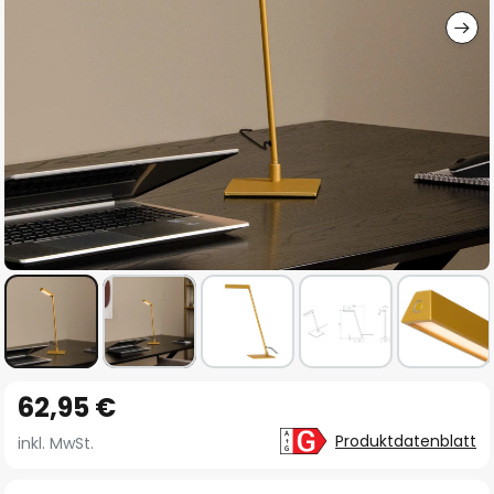
Zum
62,95 €
Anfang
der
Produktdatenblatt
inkl. MwSt.
Bildgalerie