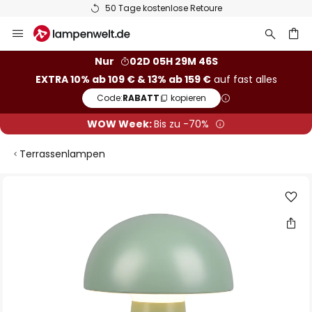
50 Tage kostenlose Retoure
Zum
Inhalt
springen
he
Nur
02D 05H 29M 46S
EXTRA 10% ab 109 € & 13% ab 159 €
auf fast alles
Code:
RABATT
kopieren
WOW Week:
Bis zu -70%
Terrassenlampen
Zum
Ende
der
Bildgalerie
springen