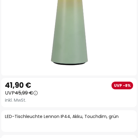
Zum
41,90 €
UVP -8%
Anfang
UVP
45,99 €
der
inkl. MwSt.
Bildgalerie
springen
LED-Tischleuchte Lennon IP44, Akku, Touchdim, grün