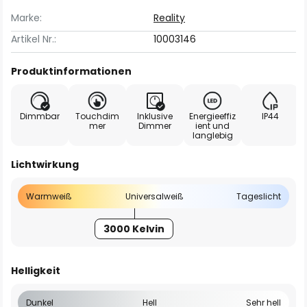
Marke:
Reality
Artikel Nr.:
10003146
Produktinformationen
Dimmbar
Touchdim
Inklusive
Energieeffiz
IP44
mer
Dimmer
ient und
langlebig
Lichtwirkung
Warmweiß
Universalweiß
Tageslicht
3000 Kelvin
Helligkeit
Dunkel
Hell
Sehr hell