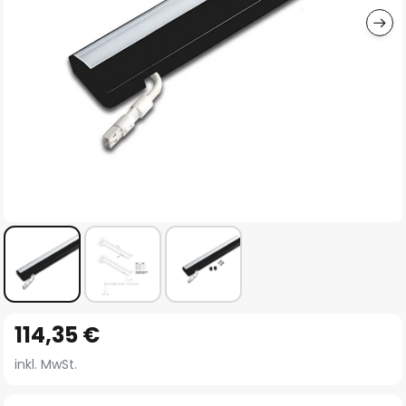
Zum
114,35 €
Anfang
der
inkl. MwSt.
Bildgalerie