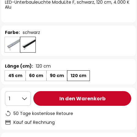
springen
LED-Unterbauleuchte ModuLite F, schwarz, 120 cm, 4.000 K
Alu
Farbe:
schwarz
Länge (cm):
120 cm
45 cm
60 cm
90 cm
120 cm
In den Warenkorb
1
50 Tage kostenlose Retoure
Kauf auf Rechnung