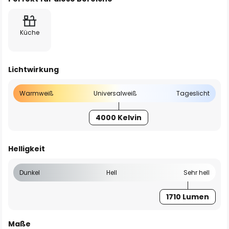
Küche
Lichtwirkung
Warmweiß
Universalweiß
Tageslicht
4000 Kelvin
Helligkeit
Dunkel
Hell
Sehr hell
1710 Lumen
Maße