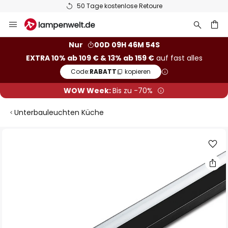
50 Tage kostenlose Retoure
Zum
Inhalt
springen
he
Nur
00D 09H 46M 53S
EXTRA 10% ab 109 € & 13% ab 159 €
auf fast alles
Code:
RABATT
kopieren
WOW Week:
Bis zu -70%
Unterbauleuchten Küche
Zum
Ende
der
Bildgalerie
springen