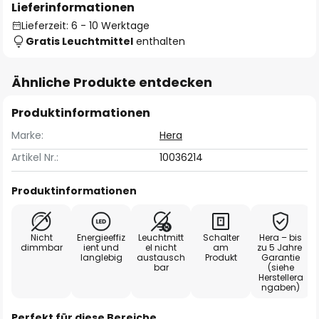
Lieferinformationen
Lieferzeit: 6 - 10 Werktage
Gratis Leuchtmittel
enthalten
Ähnliche Produkte entdecken
Produktinformationen
Marke:
Hera
Artikel Nr.:
10036214
Produktinformationen
Nicht
Energieeffiz
Leuchtmitt
Schalter
Hera – bis
dimmbar
ient und
el nicht
am
zu 5 Jahre
langlebig
austausch
Produkt
Garantie
bar
(siehe
Herstellera
ngaben)
Perfekt für diese Bereiche