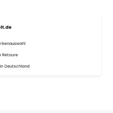
lt.de
arkenauswahl
e Retoure
1 in Deutschland