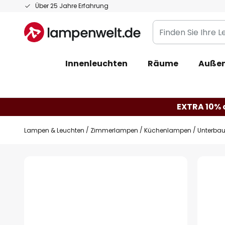
Zum
Über 25 Jahre Erfahrung
Inhalt
Finden
springen
Sie
Ihre
Innenleuchten
Räume
Außen
Leuchte...
EXTRA 10% a
Lampen & Leuchten
Zimmerlampen
Küchenlampen
Unterbau
Zum
Ende
der
Bildgalerie
springen