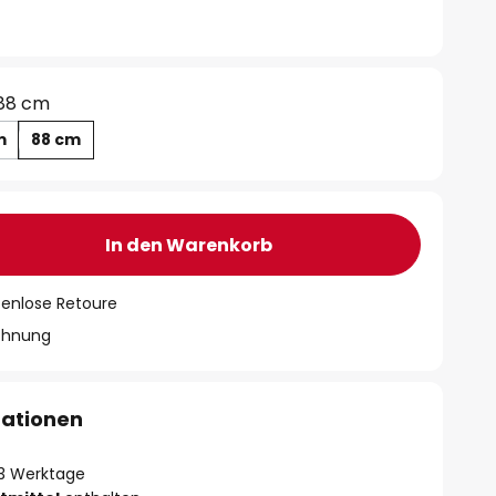
88 cm
m
88 cm
In den Warenkorb
tenlose Retoure
chnung
mationen
- 3 Werktage