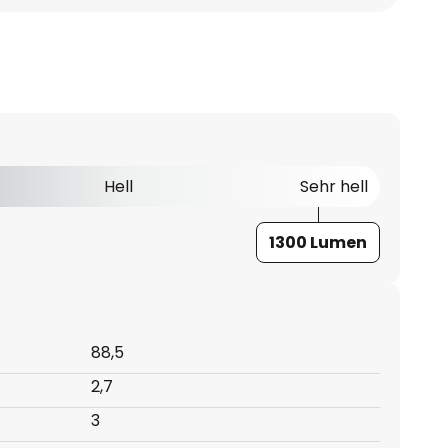
Hell
Sehr hell
1300 Lumen
88,5
2,7
3