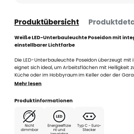
Produktübersicht
Produktdeta
Weiße LED-Unterbauleuchte Poseidon mit inte
einstellbarer Lichtfarbe
Die LED-Unterbauleuchte Poseidon überzeugt mit i
eignet sich ideal, um Arbeitsflächen mit Helligkeit z
Küche oder im Hobbyraum im Keller oder der Gara
Farbgebung in weiß und die schmalen Maße ist Pose
Mehr lesen
Wohnbereich einsetzbar. Um jederzeit ideale Lichtv
sich die Farbtemperatur in drei Stufen von warm- bi
Produktinformationen
Bedienung erfolgt über den am Leuchtenkörper int
Unterbauleuchte zudem ein- und ausgeschaltet wer
ein Verbindungskabel, mit dem eine weitere Leuc
Nicht
Energieeffizie
Typ C - Euro-
sind im Lieferumfang enthalten. Maximal lassen si
dimmbar
nt und
Stecker
langlebig