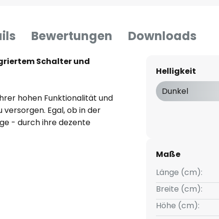
ils
Bewertungen
Downloads
griertem Schalter und
Helligkeit
Dunkel
hrer hohen Funktionalität und
u versorgen. Egal, ob in der
ge - durch ihre dezente
idon vielseitig im ganzen
erhältnisse zu schaffen, lässt
Maße
s tageslichtweiß variieren. Die
egrierten Schalter, mit dem die
Länge (cm):
den kann. Eine Zuleitung sowie
Breite (cm):
hte angeschlossen werden kann,
Höhe (cm):
ch zehn Leuchten miteinander