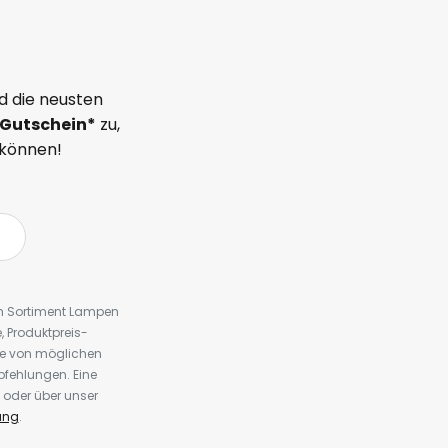
d die neusten
Gutschein*
zu,
 können!
em Sortiment Lampen
 Produktpreis-
te von möglichen
fehlungen. Eine
 oder über unser
ung
.