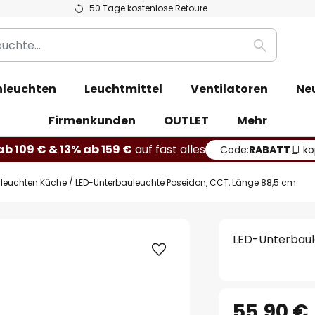
50 Tage kostenlose Retoure
Suche
leuchten
Leuchtmittel
Ventilatoren
Ne
Firmenkunden
OUTLET
Mehr
b 109 € & 13% ab 159 €
auf fast alles
Code:
RABATT
ko
leuchten Küche
LED-Unterbauleuchte Poseidon, CCT, Länge 88,5 cm
LED-Unterbaul
55,90 €