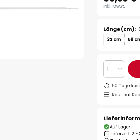
inkl. MwSt.
Länge (cm):
32 cm
58 c
1
50 Tage kos
Kauf auf Re
Lieferinfor
Auf Lager
Lieferzeit: 2 