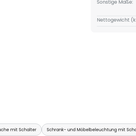
Sonstige Maße:
skabel
Nettogewicht (k
 der Farbtemperatur
che mit Schalter
Schrank- und Möbelbeleuchtung mit Scha