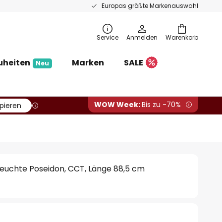
Europas größte Markenauswahl
Service
Anmelden
Warenkorb
uheiten
Marken
SALE
Neu
WOW Week:
Bis zu -70%
pieren
euchte Poseidon, CCT, Länge 88,5 cm