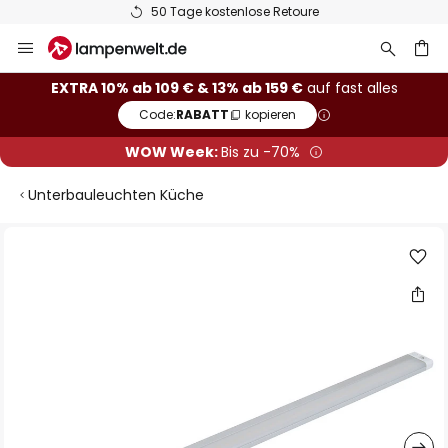
50 Tage kostenlose Retoure
Zum
Inhalt
springen
he
EXTRA 10% ab 109 € & 13% ab 159 €
auf fast alles
Code:
RABATT
kopieren
WOW Week:
Bis zu -70%
Unterbauleuchten Küche
Zum
Ende
der
Bildgalerie
springen