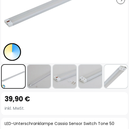
Zum
39,90 €
Anfang
der
inkl. MwSt.
Bildgalerie
springen
LED-Unterschranklampe Cassia Sensor Switch Tone 50