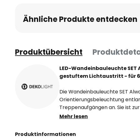
Ähnliche Produkte entdecken
Produktübersicht
Produktdeta
LED-Wandeinbauleuchte SET A
gestuftem Lichtaustritt - fü
Die Wandeinbauleuchte SET Alwai
Orientierungsbeleuchtung entlan
Treppenaufgängen an. Sie ist zur
Schalterdosen normaler und tie
Mehr lesen
Einbaulampe SET Alwaid ist aus A
einer quadratischen Blende ausge
Produktinformationen
gestuften Lichtaustritt verfügt.