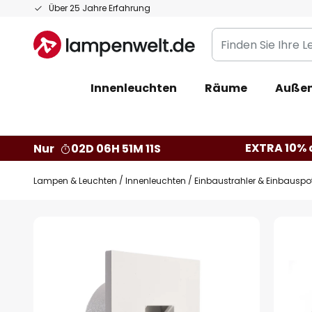
Zum
Über 25 Jahre Erfahrung
Inhalt
Finden
springen
Sie
Ihre
Innenleuchten
Räume
Außen
Leuchte...
EXTRA 10% a
Nur
02D 06H 51M 10S
Lampen & Leuchten
Innenleuchten
Einbaustrahler & Einbauspo
Zum
Ende
der
Bildgalerie
springen