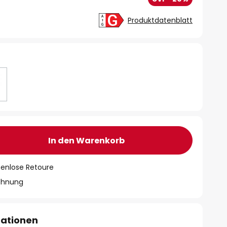
Produktdatenblatt
In den Warenkorb
tenlose Retoure
chnung
mationen