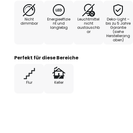
Nicht
Energieeffizie
Leuchtmittel
Deko-Light –
dimmbar
nt und
nicht
bis zu 5 Jahre
langlebig
austauschb
Garantie
ar
(siehe
Herstellerang
aben)
Perfekt für diese Bereiche
Flur
Keller