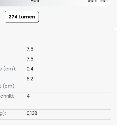
Hell
Sehr hell
274 Lumen
7,5
7,5
e (cm):
0,4
6.2
t (cm):
chnitt
4
g):
0,138