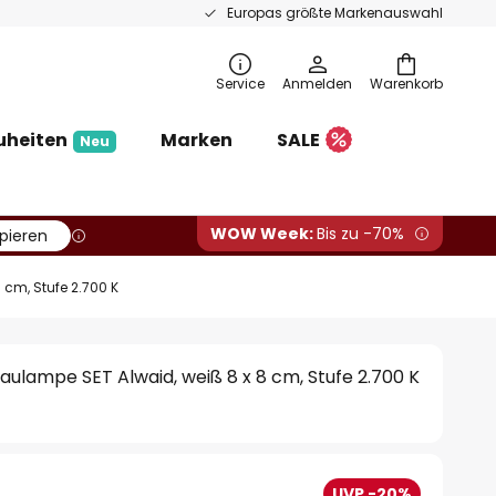
Europas größte Markenauswahl
Service
Anmelden
Warenkorb
uheiten
Marken
SALE
Neu
WOW Week:
Bis zu -70%
pieren
cm, Stufe 2.700 K
lampe SET Alwaid, weiß 8 x 8 cm, Stufe 2.700 K
UVP -20%