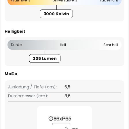
Warmweiß
Universalweiß
Tageslicht
3000 Kelvin
Helligkeit
Dunkel
Hell
Sehr hell
205 Lumen
Maße
Ausladung / Tiefe (cm):
6,5
Durchmesser (cm):
8,6