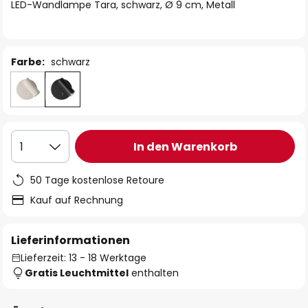
springen
LED-Wandlampe Tara, schwarz, Ø 9 cm, Metall
Farbe:
schwarz
In den Warenkorb
1
50 Tage kostenlose Retoure
Kauf auf Rechnung
Lieferinformationen
Lieferzeit: 13 - 18 Werktage
Gratis Leuchtmittel
enthalten