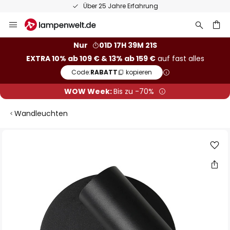
Über 25 Jahre Erfahrung
Zum
Inhalt
springen
he
Nur
01D 17H 39M 20S
EXTRA 10% ab 109 € & 13% ab 159 €
auf fast alles
Code:
RABATT
kopieren
WOW Week:
Bis zu -70%
Wandleuchten
Zum
Ende
der
Bildgalerie
springen