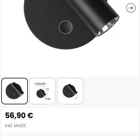
Zum
56,90 €
Anfang
der
inkl. MwSt.
Bildgalerie