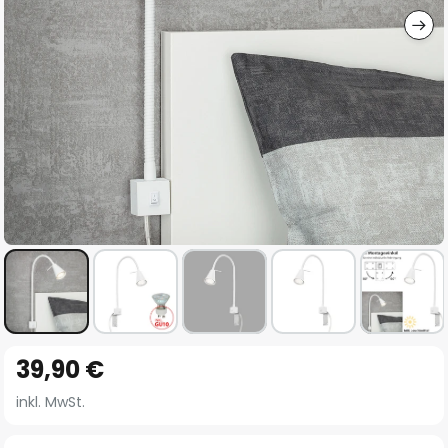
Zum
39,90 €
Anfang
der
inkl. MwSt.
Bildgalerie