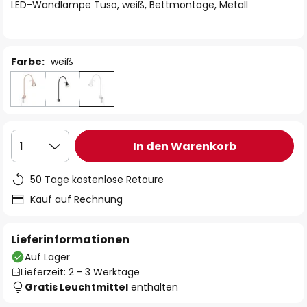
springen
LED-Wandlampe Tuso, weiß, Bettmontage, Metall
Farbe:
weiß
In den Warenkorb
1
50 Tage kostenlose Retoure
Kauf auf Rechnung
Lieferinformationen
Auf Lager
Lieferzeit: 2 - 3 Werktage
Gratis Leuchtmittel
enthalten