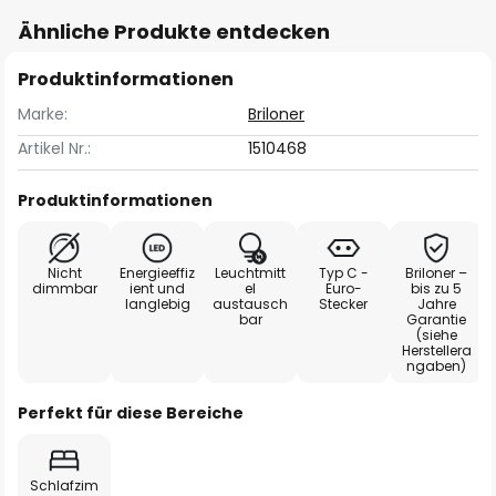
Ähnliche Produkte entdecken
Produktinformationen
Marke:
Briloner
Artikel Nr.:
1510468
Produktinformationen
Nicht
Energieeffiz
Leuchtmitt
Typ C -
Briloner –
dimmbar
ient und
el
Euro-
bis zu 5
langlebig
austausch
Stecker
Jahre
bar
Garantie
(siehe
Herstellera
ngaben)
Perfekt für diese Bereiche
Schlafzim