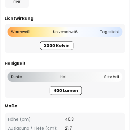
mer
Lichtwirkung
Warmweiß
Universalweiß
Tageslicht
3000 Kelvin
Helligkeit
Dunkel
Hell
Sehr hell
400 Lumen
Maße
Höhe (cm):
40,3
Ausladung / Tiefe (cm):
21,7