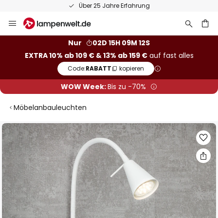
Über 25 Jahre Erfahrung
Zum
Inhalt
springen
he
Nur
02D 15H 09M 12S
EXTRA 10% ab 109 € & 13% ab 159 €
auf fast alles
Code:
RABATT
kopieren
WOW Week:
Bis zu -70%
Möbelanbauleuchten
Zum
Ende
der
Bildgalerie
springen