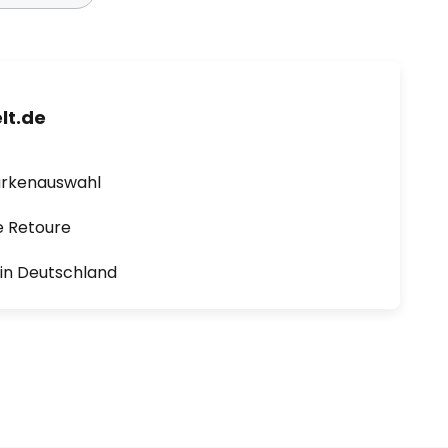
lt.de
arkenauswahl
e Retoure
1 in Deutschland