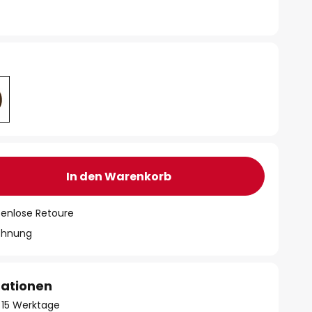
In den Warenkorb
tenlose Retoure
chnung
mationen
 - 15 Werktage