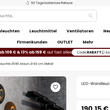
50 Tage kostenlose Retoure
Suche
leuchten
Leuchtmittel
Ventilatoren
Ne
Firmenkunden
OUTLET
Mehr
b 109 € & 13% ab 159 €
auf fast alles
Code:
RABATT
ko
uchte 25181, braun, Ø 40 cm, Metall
LED-Wandleucht
190,15 €