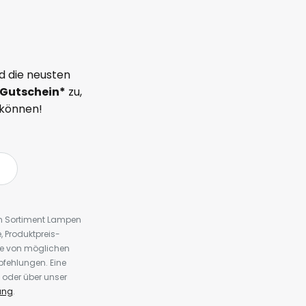
d die neusten
Gutschein*
zu,
 können!
em Sortiment Lampen
 Produktpreis-
te von möglichen
fehlungen. Eine
 oder über unser
ung
.