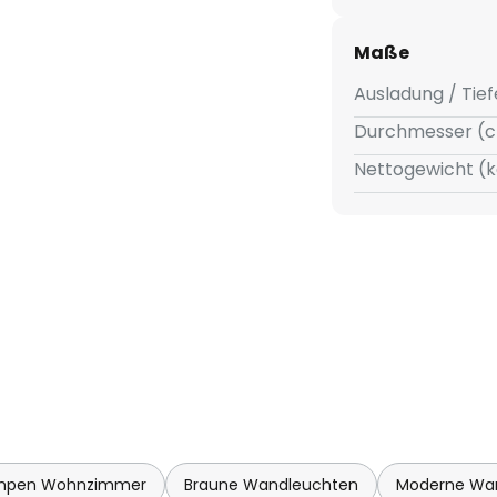
eduziert. Die Kombination aus
ht sie zu einer vielseitigen
Maße
auch Designansprüche erfüllt.
Ausladung / Tief
Durchmesser (c
Nettogewicht (k
mpen Wohnzimmer
Braune Wandleuchten
Moderne Wa