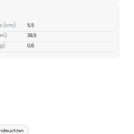
e (cm):
5,5
m):
39,5
g):
0,6
ndleuchten