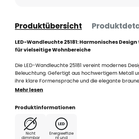
Produktübersicht
Produktdeta
LED-Wandleuchte 25181: Harmonisches Design t
für vielseitige Wohnbereiche
Die LED-Wandleuchte 25181 vereint modernes Desig
Beleuchtung. Gefertigt aus hochwertigem Metall un
ihre klare Formensprache und die elegante braune
integrierte LED-Lichtquelle sorgt für eine gleichm
Mehr lesen
angenehme Lichtfarbe von warmweiß (3.000 K). Mit
Farbwiedergabe von 90 Ra werden Farben authentis
Produktinformationen
was die Leuchte ideal für Wohn- und Esszimmer, F
macht.
Nicht
Energieeffizie
Neben ihrer ästhetischen Wirkung punktet die Wa
dimmbar
nt und