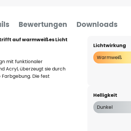
ils
Bewertungen
Downloads
rifft auf warmweißes Licht
Lichtwirkung
Warmweiß
n mit funktionaler
d Acryl, überzeugt sie durch
 Farbgebung. Die fest
äßige Ausleuchtung und eine
 einer exzellenten
Helligkeit
ch und lebendig dargestellt,
lurbereiche oder Schlafzimmer
Dunkel
ndleuchte durch