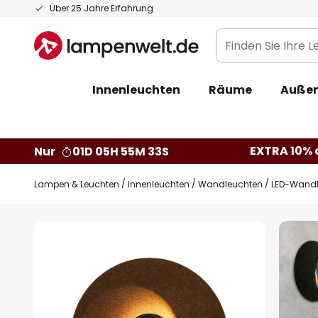
Zum
Über 25 Jahre Erfahrung
Inhalt
Finden
springen
Sie
Ihre
Innenleuchten
Räume
Außen
Leuchte...
EXTRA 10% a
Nur
01D 05H 55M 32S
Lampen & Leuchten
Innenleuchten
Wandleuchten
LED-Wandle
Zum
Ende
der
Bildgalerie
springen