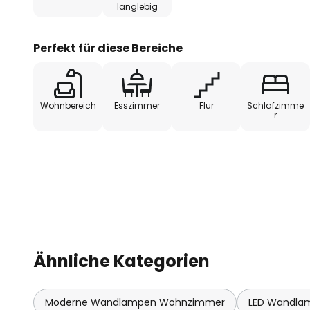
langlebig
energieeffizientes Licht, das den Stromverbrauch r
langlebiger LED-Technologie und stilvoller Optik mac
Beleuchtungslösung, die sowohl Funktionalität als 
Perfekt für diese Bereiche
Wohnbereich
Esszimmer
Flur
Schlafzimme
r
Ähnliche Kategorien
Moderne Wandlampen Wohnzimmer
LED Wandla