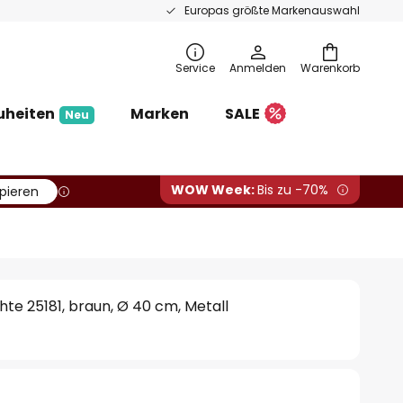
Europas größte Markenauswahl
Service
Anmelden
Warenkorb
uheiten
Marken
SALE
Neu
WOW Week:
Bis zu -70%
pieren
e 25181, braun, Ø 40 cm, Metall