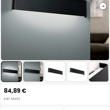
Zum
84,89 €
Anfang
der
inkl. MwSt.
Bildgalerie