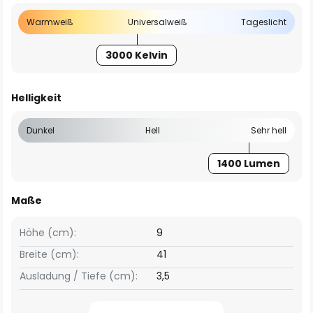
Warmweiß
Universalweiß
Tageslicht
3000 Kelvin
Helligkeit
Dunkel
Hell
Sehr hell
1400 Lumen
Maße
Höhe (cm):
9
Breite (cm):
41
Ausladung / Tiefe (cm):
3,5