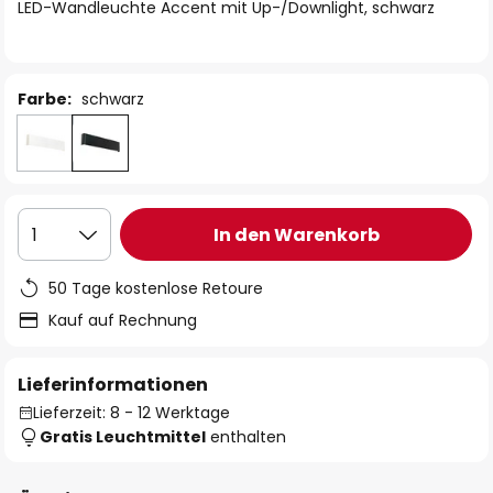
springen
LED-Wandleuchte Accent mit Up-/Downlight, schwarz
Farbe:
schwarz
In den Warenkorb
1
50 Tage kostenlose Retoure
Kauf auf Rechnung
Lieferinformationen
Lieferzeit: 8 - 12 Werktage
Gratis Leuchtmittel
enthalten