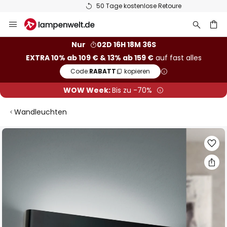
50 Tage kostenlose Retoure
Zum
Inhalt
springen
he
Nur
02D 16H 18M 35S
EXTRA 10% ab 109 € & 13% ab 159 €
auf fast alles
Code:
RABATT
kopieren
WOW Week:
Bis zu -70%
Wandleuchten
Zum
Ende
der
Bildgalerie
springen