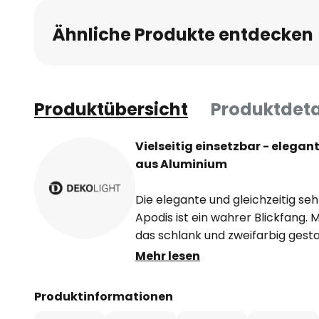
Ähnliche Produkte entdecken
Produktübersicht
Produktdeta
Vielseitig einsetzbar - eleg
aus Aluminium
Die elegante und gleichzeitig 
Apodis ist ein wahrer Blickfang.
das schlank und zweifarbig gestalt
ausgeschalteten Zustand sehr de
Mehr lesen
Lichts breiten die beiden verbau
aus und sorgen für ein angeneh
Produktinformationen
Licht. Dank der externen Dimmb