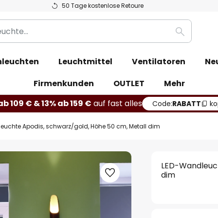
50 Tage kostenlose Retoure
Suche
leuchten
Leuchtmittel
Ventilatoren
Ne
Firmenkunden
OUTLET
Mehr
b 109 € & 13% ab 159 €
auf fast alles
Code:
RABATT
ko
uchte Apodis, schwarz/gold, Höhe 50 cm, Metall dim
LED-Wandleuch
dim