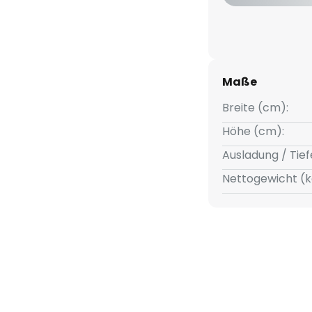
ts angepasst werden. Ob
chtung, zum Beispiel als
-Wandleuchte Apodis bietet
l oder vertikal montiert
eiche, Flure sowie Wohn- und
Maße
Breite (cm):
Höhe (cm):
Ausladung / Tief
Nettogewicht (k