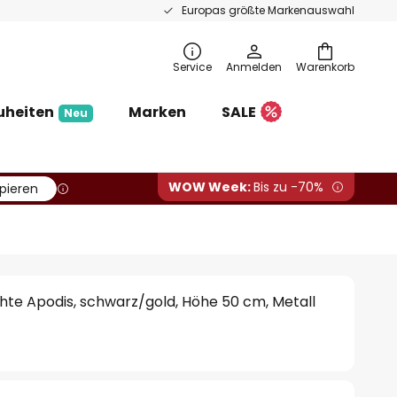
Europas größte Markenauswahl
Service
Anmelden
Warenkorb
uheiten
Marken
SALE
Neu
WOW Week:
Bis zu -70%
pieren
te Apodis, schwarz/gold, Höhe 50 cm, Metall