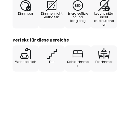
die gewünschte Stärke des Lich
Akzentlicht oder eine helle Beleu
Dimmbar
Dimmer nicht
Energieeffizie
Leuchtmittel
Orientierung auf Fluren, die LED
enthalten
nt und
nicht
langlebig
austauschb
beides. Zudem kann sie horizonta
ar
werden. Perfekt für Eingangsber
Schlafräume.
Perfekt für diese Bereiche
Wohnbereich
Flur
Schlafzimme
Esszimmer
r