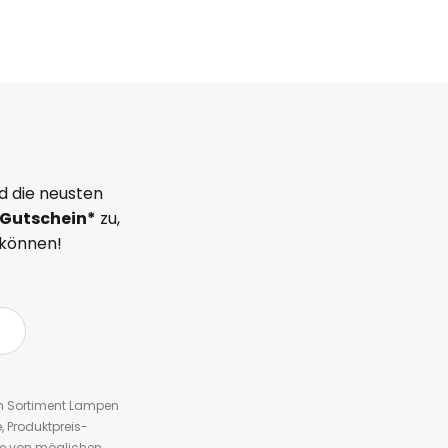
d die neusten
Gutschein*
zu,
 können!
em Sortiment Lampen
 Produktpreis-
te von möglichen