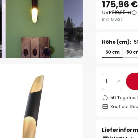
175,96 
UVP
219,95 €
inkl. MwSt.
Höhe (cm):
5
50 cm
80 c
1
50 Tage kos
Kauf auf Re
Lieferinfor