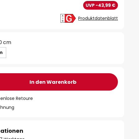
€
UVP -43,99 €
Produktdatenblatt
0 cm
m
In den Warenkorb
tenlose Retoure
chnung
mationen