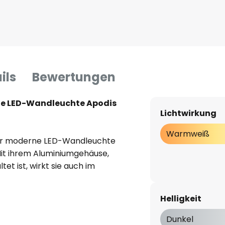
ils
Bewertungen
ante LED-Wandleuchte Apodis
Lichtwirkung
Warmweiß
sehr moderne LED-Wandleuchte
 Mit ihrem Aluminiumgehäuse,
et ist, wirkt sie auch im
korativ. Beim Einschalten des
ten LED-Module ihre Strahlkraft
Helligkeit
mes, helles und warmweißes
arkeit der Leuchte kann zudem
Dunkel