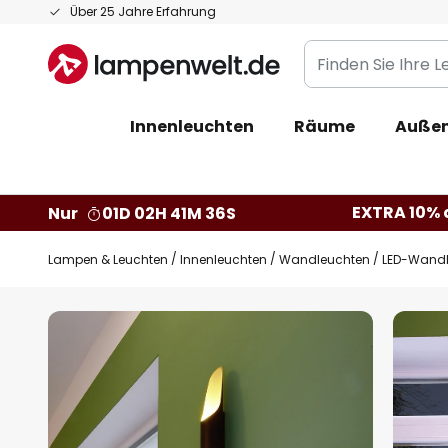
Zum
Über 25 Jahre Erfahrung
Inhalt
Finden
springen
Sie
Ihre
Innenleuchten
Räume
Außen
Leuchte...
EXTRA 10% a
Nur
01D 02H 41M 35S
Lampen & Leuchten
Innenleuchten
Wandleuchten
LED-Wandle
Zum
Ende
der
Bildgalerie
springen