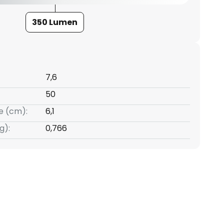
350 Lumen
7,6
50
e (cm):
6,1
g):
0,766