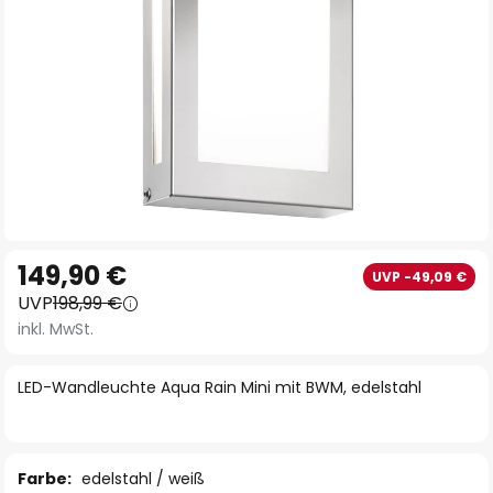
Zum
149,90 €
UVP -49,09 €
Anfang
UVP
198,99 €
der
inkl. MwSt.
Bildgalerie
springen
LED-Wandleuchte Aqua Rain Mini mit BWM, edelstahl
Farbe:
edelstahl / weiß