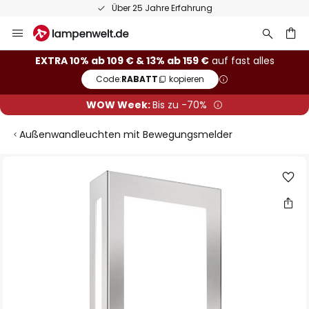
Über 25 Jahre Erfahrung
Zum
Inhalt
springen
he
EXTRA 10% ab 109 € & 13% ab 159 €
auf fast alles
Code:
RABATT
kopieren
WOW Week:
Bis zu -70%
Außenwandleuchten mit Bewegungsmelder
Zum
Ende
der
Bildgalerie
springen