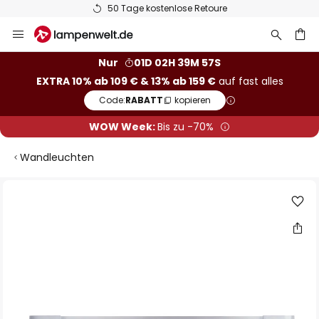
50 Tage kostenlose Retoure
Zum
Inhalt
springen
he
Nur
01D 02H 39M 56S
EXTRA 10% ab 109 € & 13% ab 159 €
auf fast alles
Code:
RABATT
kopieren
WOW Week:
Bis zu -70%
Wandleuchten
Zum
Ende
der
Bildgalerie
springen