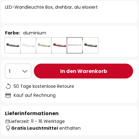
springen
LED-Wandleuchte Box, drehbar, alu eloxiert
Farbe:
aluminium
In den Warenkorb
1
50 Tage kostenlose Retoure
Kauf auf Rechnung
Lieferinformationen
Lieferzeit: 11 - 16 Werktage
Gratis Leuchtmittel
enthalten