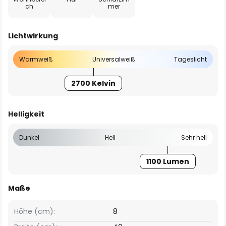
ch
mer
Lichtwirkung
Warmweiß
Universalweiß
Tageslicht
2700 Kelvin
Helligkeit
Dunkel
Hell
Sehr hell
1100 Lumen
Maße
Höhe (cm):
8