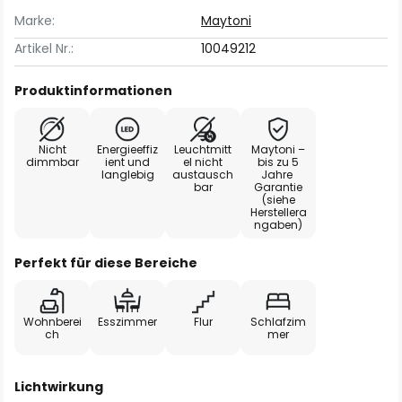
Marke:
Maytoni
Artikel Nr.:
10049212
Produktinformationen
Nicht
Energieeffiz
Leuchtmitt
Maytoni –
dimmbar
ient und
el nicht
bis zu 5
langlebig
austausch
Jahre
bar
Garantie
(siehe
Herstellera
ngaben)
Perfekt für diese Bereiche
Wohnberei
Esszimmer
Flur
Schlafzim
ch
mer
Lichtwirkung