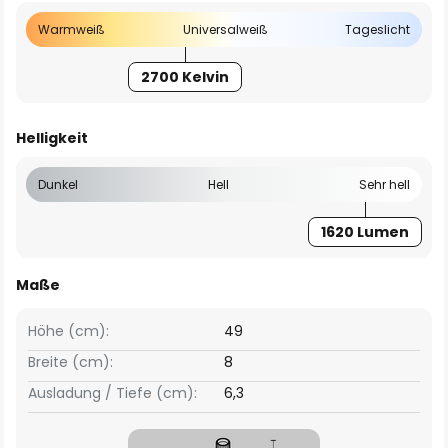
Warmweiß
Universalweiß
Tageslicht
2700 Kelvin
Helligkeit
Dunkel
Hell
Sehr hell
1620 Lumen
Maße
Höhe (cm):
49
Breite (cm):
8
Ausladung / Tiefe (cm):
6,3