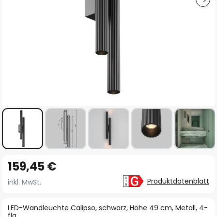
Zum
159,45 €
Anfang
der
Produktdatenblatt
inkl. MwSt.
Bildgalerie
springen
LED-Wandleuchte Calipso, schwarz, Höhe 49 cm, Metall, 4-
flg.