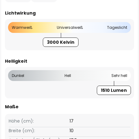
Lichtwirkung
Warmweiß
Universalweiß
Tageslicht
3000 Kelvin
Helligkeit
Dunkel
Hell
Sehr hell
1510 Lumen
Maße
Höhe (cm):
17
Breite (cm):
10