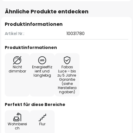
Ähnliche Produkte entdecken
Produktinformationen
Artikel Nr.:
10031780
Produktinformationen
Nicht
Energieeffiz
Fabas
dimmbar
ient und
Luce – bis
langlebig
zu 5 Jahre
Garantie
(siehe
Herstellera
ngaben)
Perfekt für diese Bereiche
Wohnberei
Flur
ch