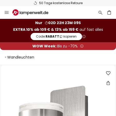
50 Tage kostenlose Retoure
Zum
Inhalt
springen
he
Nur
02D 22H 23M 08S
EXTRA 10% ab 109 € & 13% ab 159 €
auf fast alles
Code:
RABATT
kopieren
WOW Week:
Bis zu -70%
Wandleuchten
Zum
Ende
der
Bildgalerie
springen