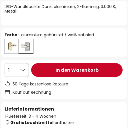
springen
LED-Wandleuchte Dunk, aluminium, 2-flammig, 3.000 K,
Metall
Farbe:
aluminium gebürstet / weiß satiniert
In den Warenkorb
1
50 Tage kostenlose Retoure
Kauf auf Rechnung
Lieferinformationen
Lieferzeit: 3 - 4 Wochen
Gratis Leuchtmittel
enthalten