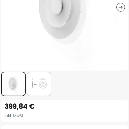
Zum
399,84 €
Anfang
der
inkl. MwSt.
Bildgalerie