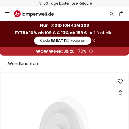
50 Tage kostenlose Retoure
Zum
Inhalt
springen
he
Nur
01D 10H 43M 20S
EXTRA 10% ab 109 € & 13% ab 159 €
auf fast alles
Code:
RABATT
kopieren
WOW Week:
Bis zu -70%
Wandleuchten
Zum
Ende
der
Bildgalerie
springen