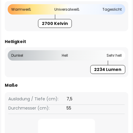
Warmweiß
Universalweiß
Tageslicht
2700 Kelvin
Helligkeit
Dunkel
Hell
Sehr hell
2234 Lumen
Maße
Ausladung / Tiefe (cm):
7,5
Durchmesser (cm):
55