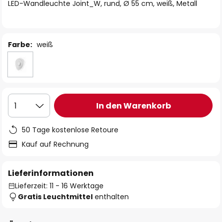
springen
LED-Wandleuchte Joint_W, rund, Ø 55 cm, weiß, Metall
Farbe:
weiß
In den Warenkorb
1
50 Tage kostenlose Retoure
Kauf auf Rechnung
Lieferinformationen
Lieferzeit: 11 - 16 Werktage
Gratis Leuchtmittel
enthalten