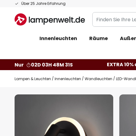
Zum
Über 25 Jahre Erfahrung
Inhalt
Finden
springen
Sie
Ihre
Innenleuchten
Räume
Außen
Leuchte...
EXTRA 10% a
Nur
02D 03H 48M 30S
Lampen & Leuchten
Innenleuchten
Wandleuchten
LED-Wandl
Zum
Ende
der
Bildgalerie
springen