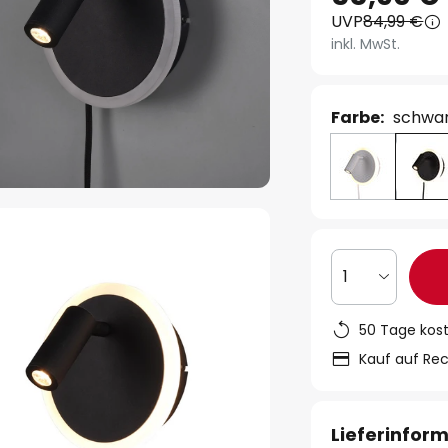
UVP
84,99 €
inkl. MwSt.
Farbe:
schwa
1
50 Tage kos
Kauf auf Re
Lieferinfor