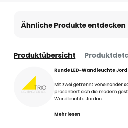
Anfang
der
Bildgalerie
Ähnliche Produkte entdecken
springen
Produktübersicht
Produktdeta
Runde LED-Wandleuchte Jorda
Mit zwei getrennt voneinander s
präsentiert sich die modern gest
Wandleuchte Jordan.
Zusätzlich zur ringförmigen LED-
Mehr lesen
Raum nach vorne beleuchtet als 
Lichtring entstehen lässt, ist auf