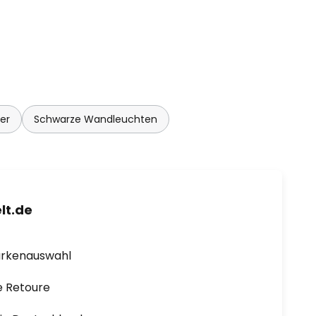
er
Schwarze Wandleuchten
lt.de
arkenauswahl
e Retoure