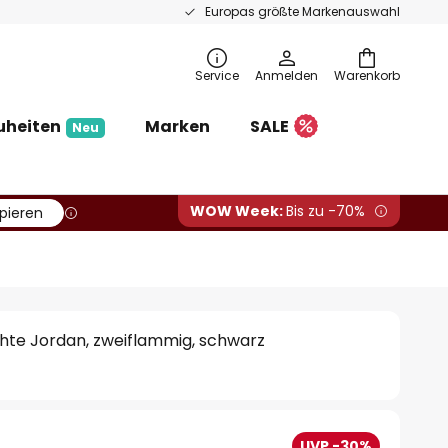
Europas größte Markenauswahl
Service
Anmelden
Warenkorb
uheiten
Marken
SALE
Neu
WOW Week:
Bis zu -70%
pieren
te Jordan, zweiflammig, schwarz
UVP -30%