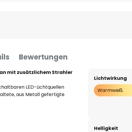
ils
Bewertungen
n mit zusätzlichem Strahler
Lichtwirkung
chaltbaren LED-Lichtquellen
Warmweiß
altete, aus Metall gefertigte
Beleuchtung, die sowohl den
auch in einen dekorativen
Helligkeit
 der runden Metallplatte ein