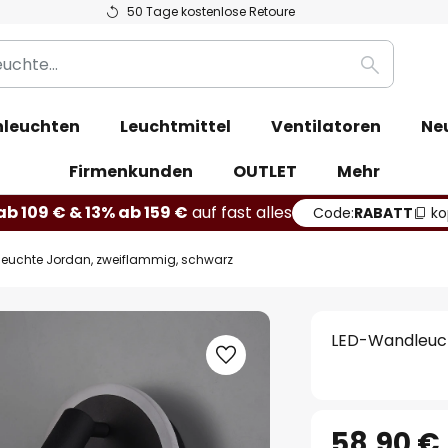
50 Tage kostenlose Retoure
Suche
leuchten
Leuchtmittel
Ventilatoren
Ne
Firmenkunden
OUTLET
Mehr
b 109 € & 13% ab 159 €
auf fast alles
Code:
RABATT
ko
euchte Jordan, zweiflammig, schwarz
LED-Wandleuch
58,90 €