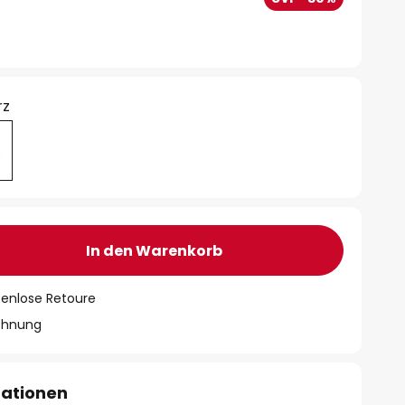
rz
In den Warenkorb
tenlose Retoure
chnung
mationen