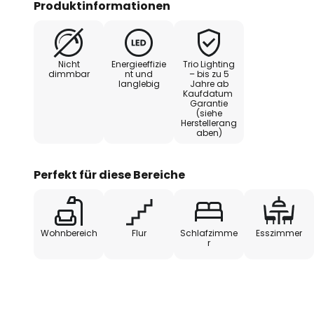
Produktinformationen
Strahler für zielgerichtete Bele
Strahler wird über einen Schalte
Wandhalterung geschaltet, der 
Nicht
Energieeffizie
Trio Lighting
Schnurschalter.
dimmbar
nt und
– bis zu 5
langlebig
Jahre ab
Kaufdatum
Garantie
(siehe
Herstellerang
aben)
Perfekt für diese Bereiche
Wohnbereich
Flur
Schlafzimme
Esszimmer
r