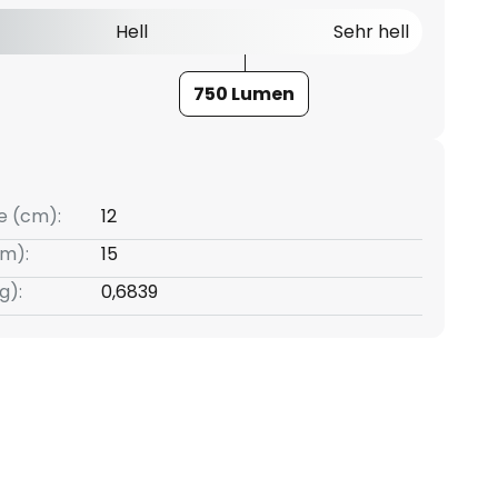
Hell
Sehr hell
750 Lumen
e (cm):
12
m):
15
g):
0,6839