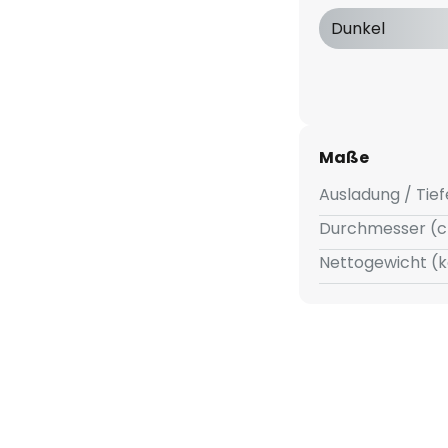
uchtung angebracht. Der
Dunkel
r auf der Oberseite der
Lichtring über den vorhandenen
Maße
Ausladung / Tief
Durchmesser (c
Nettogewicht (k