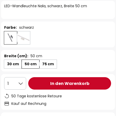
springen
LED-Wandleuchte Nala, schwarz, Breite 50 cm
Farbe:
schwarz
Breite (cm):
50 cm
30 cm
50 cm
75 cm
In den Warenkorb
1
50 Tage kostenlose Retoure
Kauf auf Rechnung