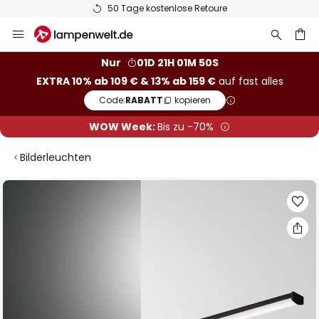
50 Tage kostenlose Retoure
Zum
Inhalt
springen
he
Nur
01D 21H 01M 49S
EXTRA 10% ab 109 € & 13% ab 159 €
auf fast alles
Code:
RABATT
kopieren
WOW Week:
Bis zu -70%
Bilderleuchten
Zum
Ende
der
Bildgalerie
springen