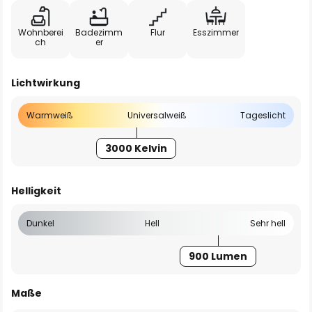
Wohnberei
Badezimm
Flur
Esszimmer
ch
er
Lichtwirkung
Warmweiß
Universalweiß
Tageslicht
3000 Kelvin
Helligkeit
Dunkel
Hell
Sehr hell
900 Lumen
Maße