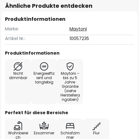
Ähnliche Produkte entdecken
Produktinformationen
Marke:
Maytoni
Artikel Nr.:
10057235
Produktinformationen
Nicht
Energieeffiz
Maytoni –
dimmbar
ient und
bis zu 5
langlebig
Jahre
Garantie
(siehe
Herstellera
ngaben)
Perfekt für diese Bereiche
Wohnberei
Esszimmer
Schlafzim
Flur
ch
mer