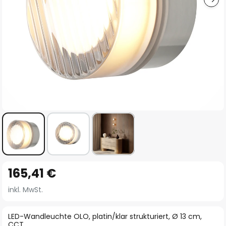
Zum
165,41 €
Anfang
der
inkl. MwSt.
Bildgalerie
springen
LED-Wandleuchte OLO, platin/klar strukturiert, Ø 13 cm,
CCT