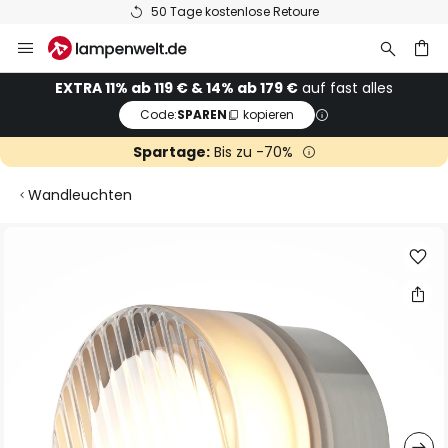
50 Tage kostenlose Retoure
Zum
Inhalt
springen
he
EXTRA 11% ab 119 € & 14% ab 179 €
auf fast alles
Code:
SPAREN
kopieren
Spartage:
Bis zu -70%
Wandleuchten
Zum
Ende
der
Bildgalerie
springen