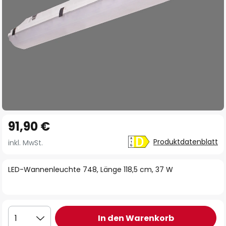
Zum
91,90 €
Anfang
der
Produktdatenblatt
inkl. MwSt.
Bildgalerie
springen
LED-Wannenleuchte 748, Länge 118,5 cm, 37 W
In den Warenkorb
1