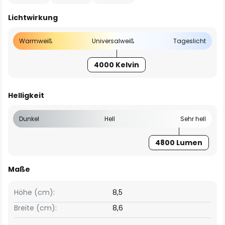
Lichtwirkung
Warmweiß
Universalweiß
Tageslicht
4000 Kelvin
Helligkeit
Dunkel
Hell
Sehr hell
4800 Lumen
Maße
Höhe (cm):
8,5
Breite (cm):
8,6