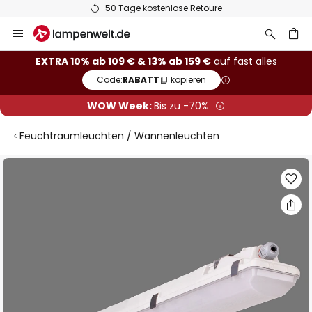
50 Tage kostenlose Retoure
Zum
Inhalt
springen
he
EXTRA 10% ab 109 € & 13% ab 159 €
auf fast alles
Code:
RABATT
kopieren
WOW Week:
Bis zu -70%
Feuchtraumleuchten / Wannenleuchten
Zum
Ende
der
Bildgalerie
springen