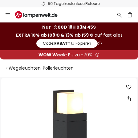
50 Tage kostenlose Retoure
Zum
Inhalt
springen
he
Nur
00D 18H 03M 45S
EXTRA 10% ab 109 € & 13% ab 159 €
auf fast alles
Code:
RABATT
kopieren
WOW Week:
Bis zu -70%
Wegeleuchten, Pollerleuchten
Zum
Ende
der
Bildgalerie
springen