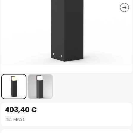
Zum
403,40 €
Anfang
der
inkl. MwSt.
Bildgalerie