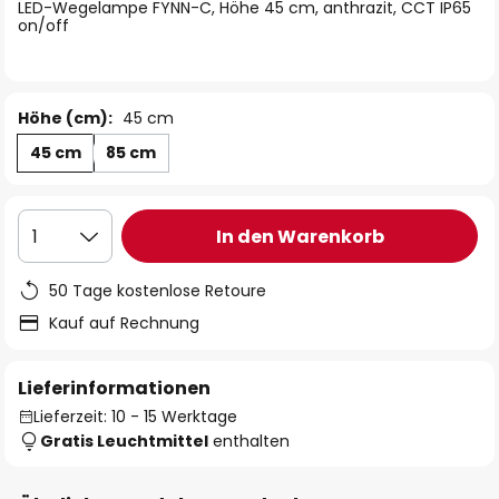
springen
LED-Wegelampe FYNN-C, Höhe 45 cm, anthrazit, CCT IP65
on/off
Höhe (cm):
45 cm
45 cm
85 cm
In den Warenkorb
1
50 Tage kostenlose Retoure
Kauf auf Rechnung
Lieferinformationen
Lieferzeit: 10 - 15 Werktage
Gratis Leuchtmittel
enthalten