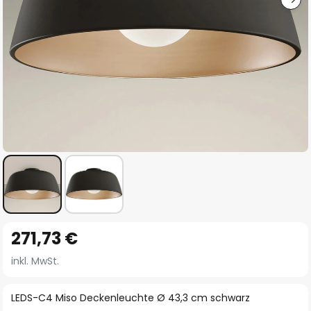
Zum
271,73 €
Anfang
der
inkl. MwSt.
Bildgalerie
springen
LEDS-C4 Miso Deckenleuchte Ø 43,3 cm schwarz