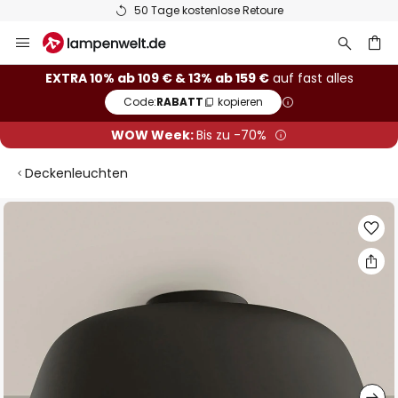
50 Tage kostenlose Retoure
Zum
Inhalt
springen
he
EXTRA 10% ab 109 € & 13% ab 159 €
auf fast alles
Code:
RABATT
kopieren
WOW Week:
Bis zu -70%
Deckenleuchten
Zum
Ende
der
Bildgalerie
springen