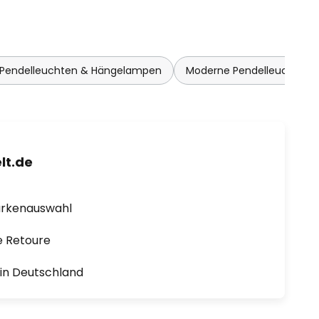
 Pendelleuchten & Hängelampen
Moderne Pendelleuchten
lt.de
arkenauswahl
e Retoure
1 in Deutschland