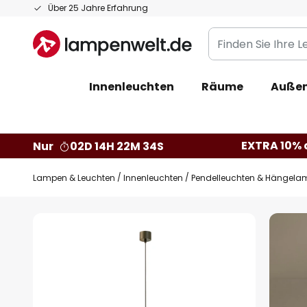
Zum
Über 25 Jahre Erfahrung
Inhalt
Finden
springen
Sie
Ihre
Innenleuchten
Räume
Außen
Leuchte...
EXTRA 10% a
Nur
02D 14H 22M 33S
Lampen & Leuchten
Innenleuchten
Pendelleuchten & Hängela
Zum
Ende
der
Bildgalerie
springen