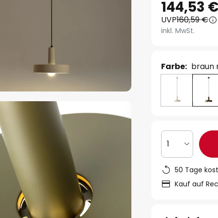
144,53 
UVP
160,59 €
inkl. MwSt.
Farbe:
braun 
1
50 Tage kos
Kauf auf Re