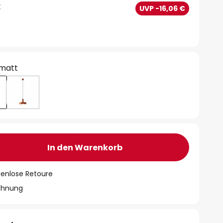
€
UVP -16,06 €
matt
In den Warenkorb
tenlose Retoure
chnung