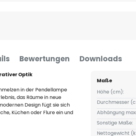
ils
Bewertungen
Downloads
rativer Optik
Maße
chmelzen in der Pendellampe
Höhe (cm):
lebnis, das Räume in neue
Durchmesser (c
odernen Design fügt sie sich
che, Küchen oder Flure ein und
Abhängung max
e Pendellampe Keops 1 - eine
Sonstige Maße:
ehr als nur Licht spendet.
Nettogewicht (k