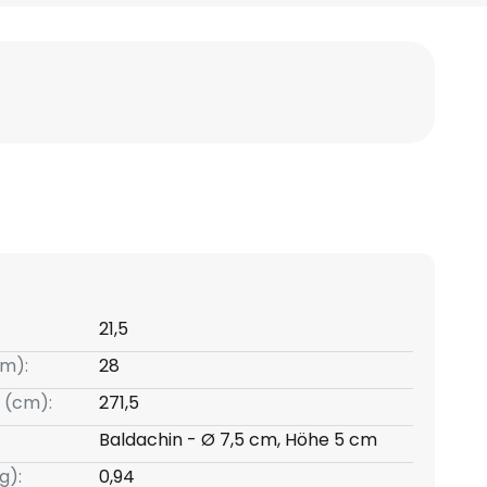
21,5
m):
28
 (cm):
271,5
Baldachin - Ø 7,5 cm, Höhe 5 cm
g):
0,94