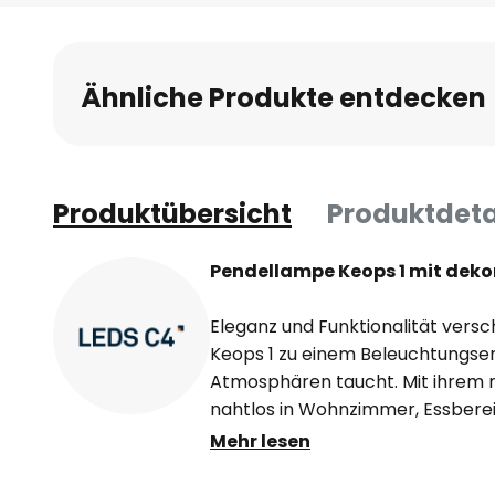
Anfang
der
Bildgalerie
Ähnliche Produkte entdecken
springen
Produktübersicht
Produktdeta
Pendellampe Keops 1 mit deko
Eleganz und Funktionalität vers
Keops 1 zu einem Beleuchtungser
Atmosphären taucht. Mit ihrem m
nahtlos in Wohnzimmer, Essberei
wird zum zentralen Blickfang. Di
Mehr lesen
Lichtquelle für jeden Raum, die m