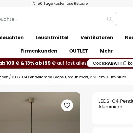
50 Tage kostenlose Retoure
Suche
leuchten
Leuchtmittel
Ventilatoren
Ne
Firmenkunden
OUTLET
Mehr
b 109 € & 13% ab 159 €
auf fast alles
Code:
RABATT
ko
mpen
LEDS-C4 Pendellampe Keops 1, braun matt, Ø 28 cm, Aluminium
LEDS-C4 Pende
Aluminium