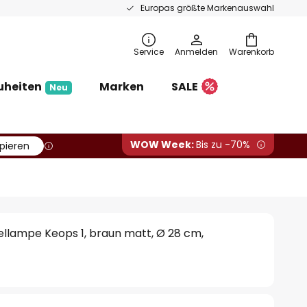
Europas größte Markenauswahl
Service
Anmelden
Warenkorb
uheiten
Marken
SALE
Neu
WOW Week:
Bis zu -70%
pieren
llampe Keops 1, braun matt, Ø 28 cm,