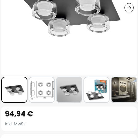
Zum
94,94 €
Anfang
der
inkl. MwSt.
Bildgalerie