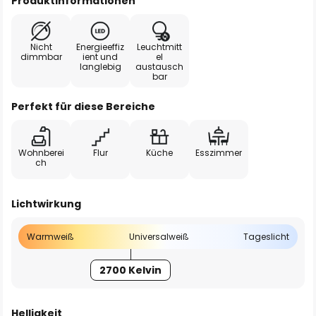
Produktinformationen
Nicht
Energieeffiz
Leuchtmitt
dimmbar
ient und
el
langlebig
austausch
bar
Perfekt für diese Bereiche
Wohnberei
Flur
Küche
Esszimmer
ch
Lichtwirkung
Warmweiß
Universalweiß
Tageslicht
2700 Kelvin
Helligkeit