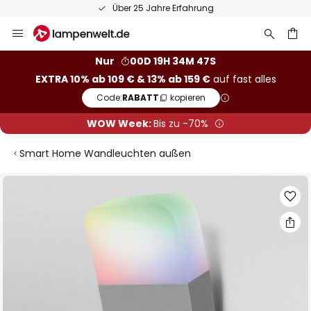
Über 25 Jahre Erfahrung
Zum
Inhalt
springen
he
Nur
00D 19H 34M 46S
EXTRA 10% ab 109 € & 13% ab 159 €
auf fast alles
Code:
RABATT
kopieren
WOW Week:
Bis zu -70%
Smart Home Wandleuchten außen
Zum
Ende
der
Bildgalerie
springen