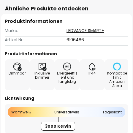
Ähnliche Produkte entdecken
Produktinformationen
Marke:
LEDVANCE SMART+
Artikel Nr.:
6106486
Produktinformationen
Dimmbar
Inklusive
Energieeffiz
IP44
Kompatibe
Dimmer
ient und
l mit
langlebig
Amazon
Alexa
Lichtwirkung
Warmweiß
Universalweiß
Tageslicht
3000 Kelvin