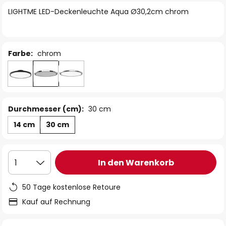
springen
LIGHTME LED-Deckenleuchte Aqua Ø30,2cm chrom
Farbe:
chrom
Durchmesser (cm):
30 cm
14 cm
30 cm
In den Warenkorb
1
50 Tage kostenlose Retoure
Kauf auf Rechnung