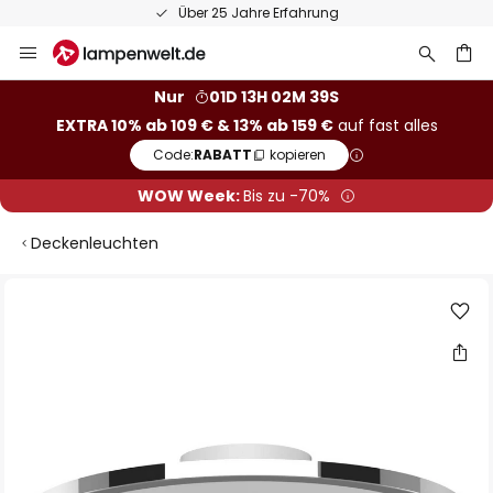
Über 25 Jahre Erfahrung
Zum
Inhalt
springen
he
Nur
01D 13H 02M 38S
EXTRA 10% ab 109 € & 13% ab 159 €
auf fast alles
Code:
RABATT
kopieren
WOW Week:
Bis zu -70%
Deckenleuchten
Zum
Ende
der
Bildgalerie
springen