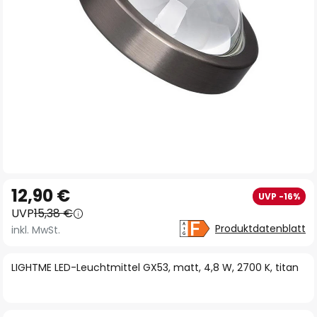
Zum
12,90 €
UVP -16%
Anfang
UVP
15,38 €
der
Produktdatenblatt
inkl. MwSt.
Bildgalerie
springen
LIGHTME LED-Leuchtmittel GX53, matt, 4,8 W, 2700 K, titan