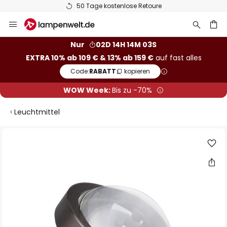
50 Tage kostenlose Retoure
Zum
Inhalt
springen
he
Nur
02D 14H 14M 03S
EXTRA 10% ab 109 € & 13% ab 159 €
auf fast alles
Code:
RABATT
kopieren
WOW Week:
Bis zu -70%
Leuchtmittel
Zum
Ende
der
Bildgalerie
springen