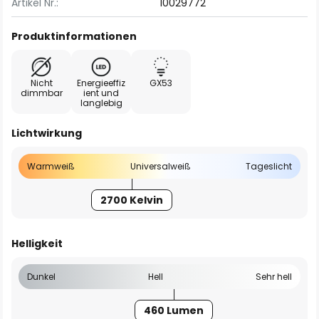
Artikel Nr.:
10029772
Produktinformationen
Nicht
Energieeffiz
GX53
dimmbar
ient und
langlebig
Lichtwirkung
Warmweiß
Universalweiß
Tageslicht
2700 Kelvin
Helligkeit
Dunkel
Hell
Sehr hell
460 Lumen