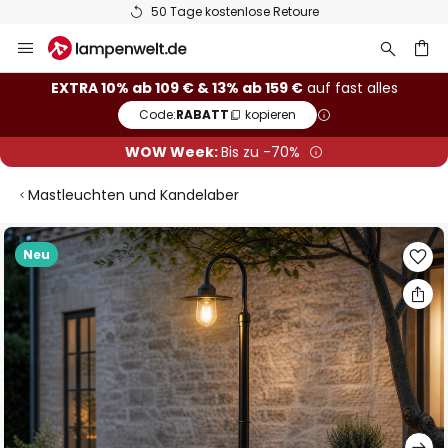
50 Tage kostenlose Retoure
Zum
Inhalt
springen
he
EXTRA 10% ab 109 € & 13% ab 159 €
auf fast alles
Code:
RABATT
kopieren
WOW Week:
Bis zu -70%
Mastleuchten und Kandelaber
Zum
Neu
Ende
der
Bildgalerie
springen