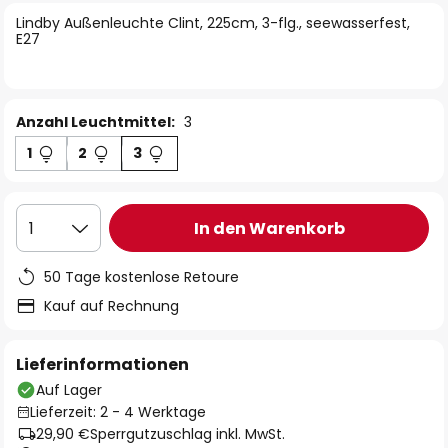
springen
Lindby Außenleuchte Clint, 225cm, 3-flg., seewasserfest,
E27
Anzahl Leuchtmittel:
3
1
2
3
In den Warenkorb
1
50 Tage kostenlose Retoure
Kauf auf Rechnung
Lieferinformationen
Auf Lager
Lieferzeit: 2 - 4 Werktage
29,90 €
Sperrgutzuschlag inkl. MwSt.