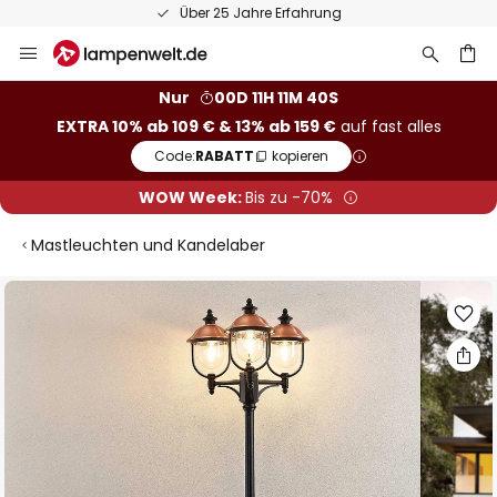
Über 25 Jahre Erfahrung
Zum
Inhalt
springen
he
Nur
00D 11H 11M 40S
EXTRA 10% ab 109 € & 13% ab 159 €
auf fast alles
Code:
RABATT
kopieren
WOW Week:
Bis zu -70%
Mastleuchten und Kandelaber
Zum
Ende
der
Bildgalerie
springen