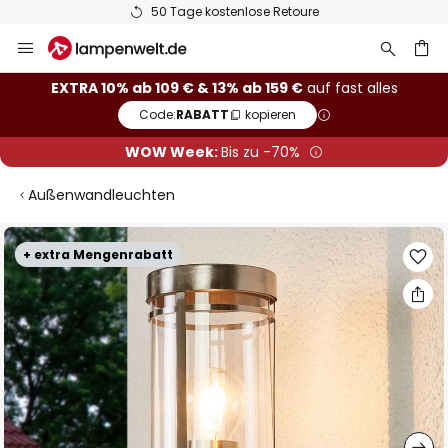
50 Tage kostenlose Retoure
Zum
Inhalt
springen
he
EXTRA 10% ab 109 € & 13% ab 159 €
auf fast alles
Code:
RABATT
kopieren
WOW Week:
Bis zu -70%
Außenwandleuchten
Zum
+ extra Mengenrabatt
Ende
der
Bildgalerie
springen