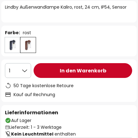
springen
Lindby Außenwandlampe Kaliro, rost, 24 cm, IP54, Sensor
Farbe:
rost
In den Warenkorb
1
50 Tage kostenlose Retoure
Kauf auf Rechnung
Lieferinformationen
Auf Lager
Lieferzeit: 1 - 3 Werktage
Kein Leuchtmittel
enthalten