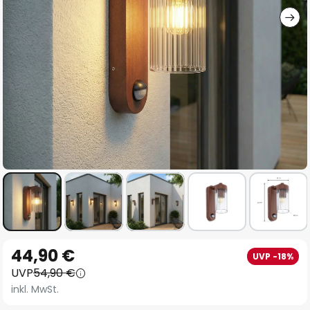
Zum
44,90 €
UVP -18%
Anfang
UVP
54,90 €
der
inkl. MwSt.
Bildgalerie