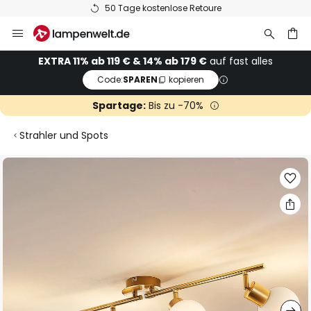
50 Tage kostenlose Retoure
Zum
Inhalt
springen
he
EXTRA 11% ab 119 € & 14% ab 179 €
auf fast alles
Code:
SPAREN
kopieren
Spartage:
Bis zu -70%
Strahler und Spots
Zum
Ende
der
Bildgalerie
springen