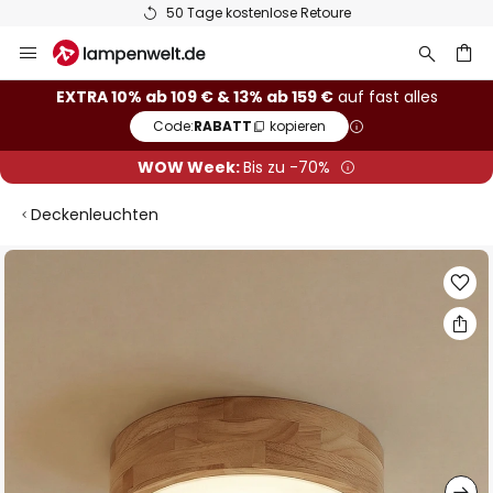
50 Tage kostenlose Retoure
Zum
Inhalt
springen
he
EXTRA 10% ab 109 € & 13% ab 159 €
auf fast alles
Code:
RABATT
kopieren
WOW Week:
Bis zu -70%
Deckenleuchten
Zum
Ende
der
Bildgalerie
springen