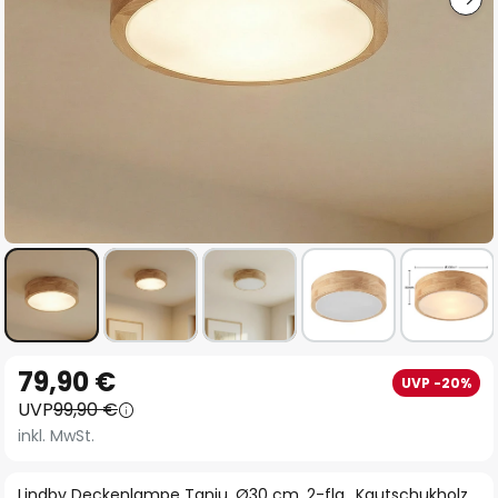
Zum
79,90 €
UVP -20%
Anfang
UVP
99,90 €
der
inkl. MwSt.
Bildgalerie
springen
Lindby Deckenlampe Tanju, Ø30 cm, 2-flg., Kautschukholz,