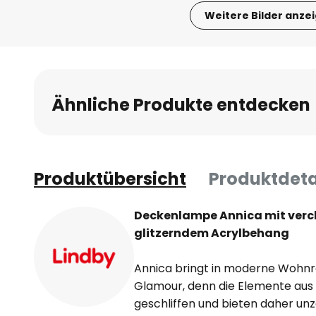
Weitere Bilder anze
Zum
Anfang
der
Bildgalerie
Ähnliche Produkte entdecken
springen
Produktübersicht
Produktdeta
Deckenlampe Annica mit verc
glitzerndem Acrylbehang
Annica bringt in moderne Wohn
Glamour, denn die Elemente aus
geschliffen und bieten daher unz