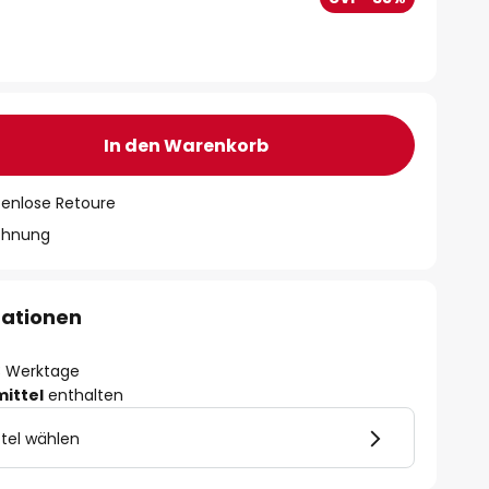
In den Warenkorb
tenlose Retoure
chnung
mationen
- 3 Werktage
mittel
enthalten
tel wählen