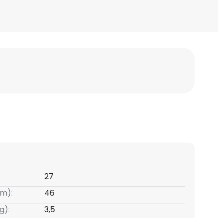
27
m):
46
g):
3,5