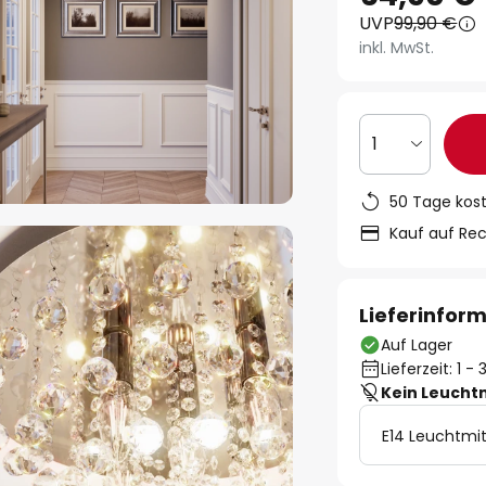
UVP
99,90 €
inkl. MwSt.
1
50 Tage kos
Kauf auf Re
Lieferinfor
Auf Lager
Lieferzeit: 1 
Kein Leucht
E14 Leuchtmit