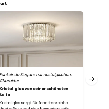
wart
Funkelnde Eleganz mit nostalgischem
Lichtobj
Charakter
Statem
Kristallglas von seiner schönsten
Statem
Seite
Romance
Kristallglas sorgt für facettenreiche
und ziehe
Lichtreflexe und eine besonders edle
Ausdruc