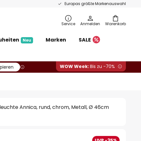
Europas größte Markenauswahl
Service
Anmelden
Warenkorb
uheiten
Marken
SALE
Neu
WOW Week:
Bis zu -70%
pieren
euchte Annica, rund, chrom, Metall, Ø 46cm
UVP -35%