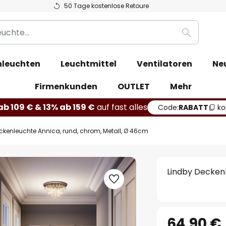
50 Tage kostenlose Retoure
Suche
leuchten
Leuchtmittel
Ventilatoren
Ne
Firmenkunden
OUTLET
Mehr
b 109 € & 13% ab 159 €
auf fast alles
Code:
RABATT
ko
ckenleuchte Annica, rund, chrom, Metall, Ø 46cm
Lindby Deckenl
64,90 €