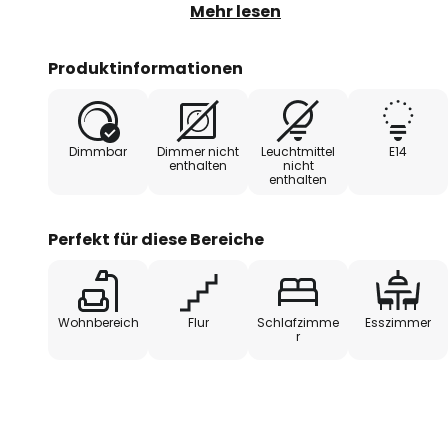
Lichtschein zu reflektieren. So e
Mehr lesen
Deckenlampe ein bezauberndes G
ganzen Raum als etwas sehr Gl
Produktinformationen
von der Chromoberfläche zusätzl
Dimmbar
Dimmer nicht
Leuchtmittel
E14
enthalten
nicht
enthalten
Perfekt für diese Bereiche
Wohnbereich
Flur
Schlafzimme
Esszimmer
r