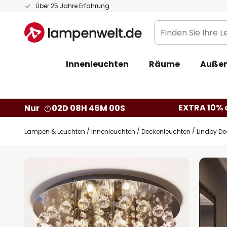
Zum
Über 25 Jahre Erfahrung
Inhalt
Finden
springen
Sie
Ihre
Innenleuchten
Räume
Außen
Leuchte...
EXTRA 10% a
Nur
02D 08H 45M 58S
Lampen & Leuchten
Innenleuchten
Deckenleuchten
Lindby De
Zum
Ende
der
Bildgalerie
springen