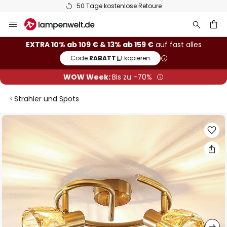
50 Tage kostenlose Retoure
Zum
Inhalt
springen
he
EXTRA 10% ab 109 € & 13% ab 159 €
auf fast alles
Code:
RABATT
kopieren
WOW Week:
Bis zu -70%
Strahler und Spots
Zum
Ende
der
Bildgalerie
springen