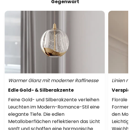
Gegenwart
Warmer Glanz mit moderner Raffinesse
Linien 
Edle Gold- & Silberakzente
Verspie
Feine Gold- und Silberakzente verleihen
Florale
Leuchten im Modern-Romance-Stil eine
Formen 
elegante Tiefe. Die edlen
den Mod
Metalloberflächen reflektieren das Licht
Leichtig
sanft und schaffen eine harmonische
Weichhei