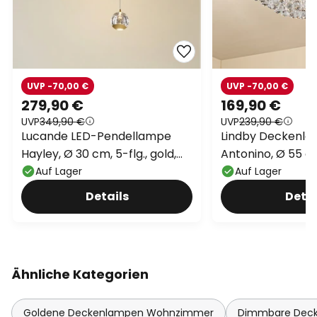
UVP -70,00 €
UVP -70,00 €
279,90 €
169,90 €
UVP
349,90 €
UVP
239,90 €
Lucande LED-Pendellampe
Lindby Deckenle
Hayley, Ø 30 cm, 5-flg., gold,
Antonino, Ø 55 cm
Glas
Kristall, G9
Auf Lager
Auf Lager
Details
Detai
Ähnliche Kategorien
Goldene Deckenlampen Wohnzimmer
Dimmbare Dec