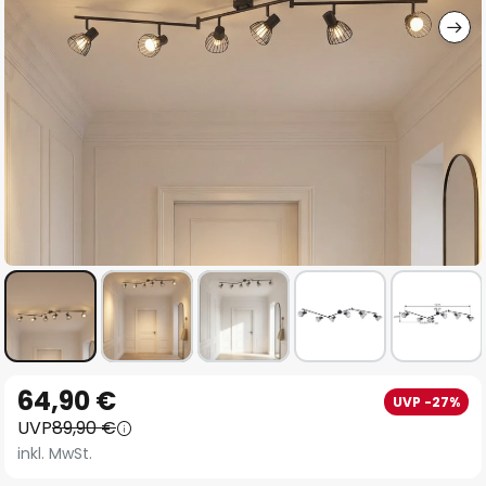
Zum
64,90 €
UVP -27%
Anfang
UVP
89,90 €
der
inkl. MwSt.
Bildgalerie