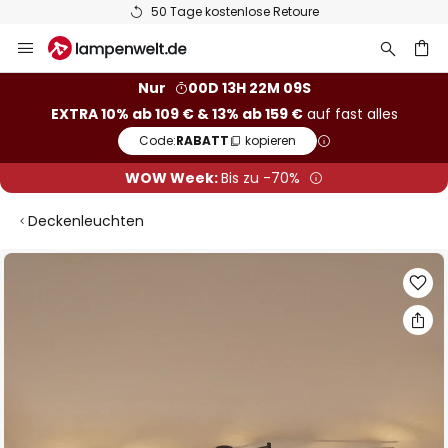
50 Tage kostenlose Retoure
Zum
Inhalt
springen
he
Nur
00D 13H 22M 08S
EXTRA 10% ab 109 € & 13% ab 159 €
auf fast alles
Code:
RABATT
kopieren
WOW Week:
Bis zu -70%
Deckenleuchten
Zum
Ende
der
Bildgalerie
springen