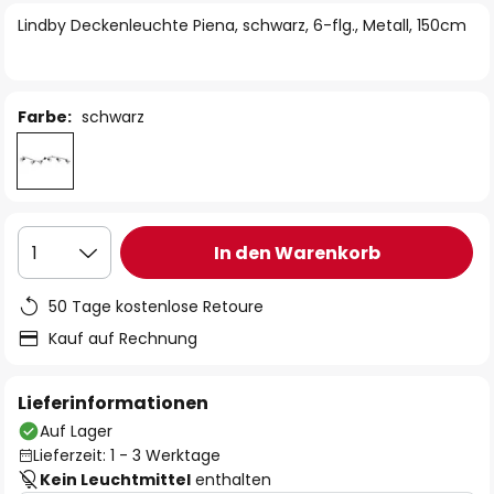
springen
Lindby Deckenleuchte Piena, schwarz, 6-flg., Metall, 150cm
Farbe:
schwarz
In den Warenkorb
1
50 Tage kostenlose Retoure
Kauf auf Rechnung
Lieferinformationen
Auf Lager
Lieferzeit: 1 - 3 Werktage
Kein Leuchtmittel
enthalten