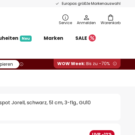
Europas größte Markenauswahl
Service
Anmelden
Warenkorb
uheiten
Marken
SALE
Neu
WOW Week:
Bis zu -70%
pieren
ot Jorell, schwarz, 51 cm, 3-flg., GU10
UVP -12%