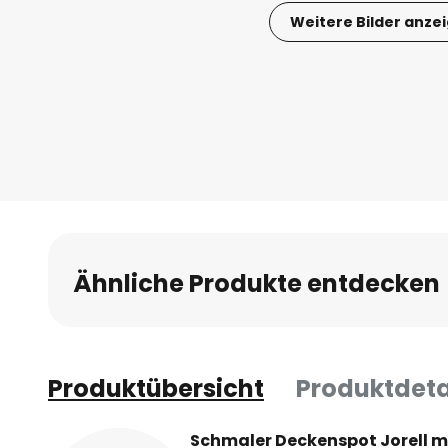
Weitere Bilder anze
Zum
Anfang
der
Bildgalerie
springen
Ähnliche Produkte entdecken
Produktübersicht
Produktdeta
Schmaler Deckenspot Jorell mi