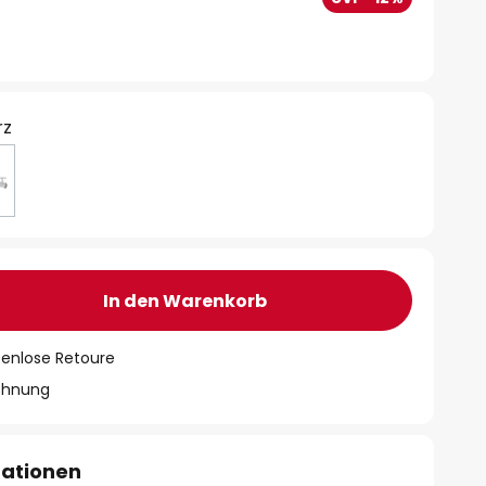
rz
In den Warenkorb
tenlose Retoure
chnung
mationen