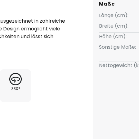
Maße
Länge (cm):
ausgezeichnet in zahlreiche
Breite (cm):
Design ermöglicht viele
hkeiten und lässt sich
Höhe (cm):
eur einfügen. Die Helligkeit des
Sonstige Maße:
n mit kompatiblen
en Phasendimmer reguliert
Nettogewicht (k
ots sind in Sandschwarz
e kommen sämtliche Qualitäten
indby ausmachen, zusammen. Die
330°
eine hervorragende Atmosphäre
ichtung eine zeitlose
t drei GU10-Fassungen
gedreht werden, sodass sich
ung lenken lässt.