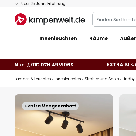
Zum
Über 25 Jahre Erfahrung
Inhalt
Finden
springen
Sie
Ihre
Innenleuchten
Räume
Außen
Leuchte...
EXTRA 10% a
Nur
01D 07H 49M 05S
Lampen & Leuchten
Innenleuchten
Strahler und Spots
Lindby 
Zum
Ende
+ extra Mengenrabatt
der
Bildgalerie
springen