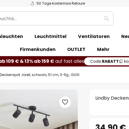
50 Tage kostenlose Retoure
Suche
leuchten
Leuchtmittel
Ventilatoren
Ne
Firmenkunden
OUTLET
Mehr
b 109 € & 13% ab 159 €
auf fast alles
Code:
RABATT
ko
Deckenspot Jorell, schwarz, 51 cm, 3-flg., GU10
Lindby Deckensp
34,90 €