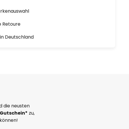
arkenauswahl
e Retoure
1 in Deutschland
d die neusten
Gutschein*
zu,
 können!