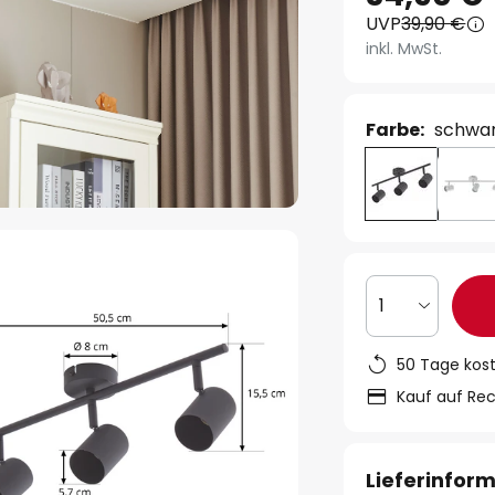
UVP
39,90 €
inkl. MwSt.
Farbe:
schwa
1
50 Tage kos
Kauf auf Re
Lieferinfor